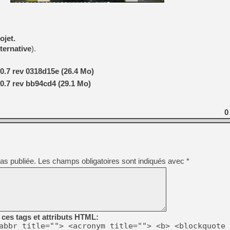
[Mo5] Deux inédits du Virtu
[GK] Le beat'em up The Walk
ojet.
[GK] Endless Legend 2 : enf
lternative
).
0.7 rev 0318d15e (26.4 Mo)
[LS] [PS5] Le WebKit Userl
0.7 rev bb94cd4 (29.1 Mo)
[GK] Oubliez Crazy Taxi, S
0
[LS] [Switch] NSZ 5.0.0 es
[GK] No More Room in Hell 2
[GK] Un chatbot Atelier Ryz
as publiée.
Les champs obligatoires sont indiqués avec
*
ces tags et attributs HTML:
abbr title=""> <acronym title=""> <b> <blockquote 