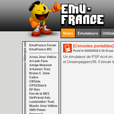
News
Emulateurs
Utilita
EmuFrance Forum
[Consoles portables]
EmuFrance IRC
Posté le
02/02/2018
à
16:33
par
===================
Un émulateur de PSP écrit en
Actus Jeux Vidéos
Arcade Fans
et Dreampeppers99. Il émule l
Amiga Museum
Arkames Trad.
Bruno C. Zone
Calice
CBSata
CPS2Shock
EF-Nes
Fan de la NES
GirlFriend Adv.
Landstalker Trad.
Musée Jeux Vidéos
SMS Power