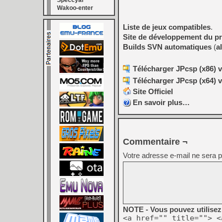
Speccyal
Wakoo-enter
Liste de jeux compatibles
.
Site de développement du pr
Builds SVN automatiques
(
a
Télécharger JPcsp (x86) v
Télécharger JPcsp (x64) v
Site Officiel
En savoir plus…
Commentaire ¬
Votre adresse e-mail ne sera p
NOTE - Vous pouvez utilisez 
<a href="" title=""> <