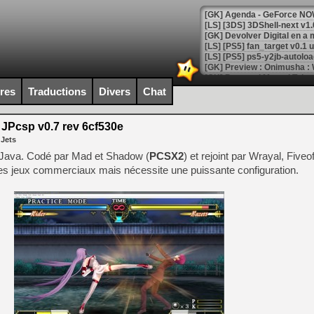
[GK] Agenda - GeForce NOW
[GK] Devolver Digital en a 
[LS] [PS5] ps5-y2jb-autolo
[GK] Pourquoi Marvel Tokon 
[GK] Test : Restory : Chill
ires
Traductions
Divers
Chat
[GK] GTA 6 : Rockstar Games
[GK] Hot Wheels Infinite Rus
[GK] Mémoire cash - Secret 
JPcsp v0.7 rev 6cf530e
[GK] Résultats Nintendo : 
 Jets
[GK] Déjà des dégraissage
 Java. Codé par Mad et Shadow (
PCSX2
) et rejoint par Wrayal, Fiveo
es jeux commerciaux mais nécessite une puissante configuration.
[Mo5] Brickboy cherche à r
[GK] Minecraft et ses « Gra
[GK] Beast of Reincarnation
[GK] Ubisoft : fin de parti
[GK] Mémoire cash - Metroid
[GK] Dan Houser (GTA) défe
[GK] Comment EA Sports FC
[GK] Crimson Moon : un Dark
[GK] Isle of Reveries : le j
[GK] Moonlighter 2 : The En
[GK] Capcom relance Monste