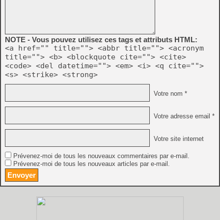
NOTE - Vous pouvez utilisez ces tags et attributs HTML:
<a href="" title=""> <abbr title=""> <acronym
title=""> <b> <blockquote cite=""> <cite>
<code> <del datetime=""> <em> <i> <q cite="">
<s> <strike> <strong>
Votre nom *
Votre adresse email *
Votre site internet
Prévenez-moi de tous les nouveaux commentaires par e-mail.
Prévenez-moi de tous les nouveaux articles par e-mail.