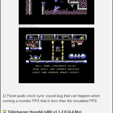
1) Fixed audio clock sync sound bug that can happen when
running a monitor FPS that is less than the emulated FPS.
Télécharger Hoxs64 (x86) v1.1.2.8 (4.4 Mo)