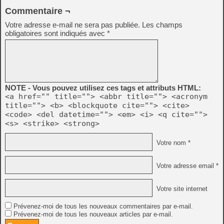
Commentaire ¬
Votre adresse e-mail ne sera pas publiée.
Les champs
obligatoires sont indiqués avec
*
NOTE - Vous pouvez utilisez ces tags et attributs HTML:
<a href="" title=""> <abbr title=""> <acronym
title=""> <b> <blockquote cite=""> <cite>
<code> <del datetime=""> <em> <i> <q cite="">
<s> <strike> <strong>
Votre nom *
Votre adresse email *
Votre site internet
Prévenez-moi de tous les nouveaux commentaires par e-mail.
Prévenez-moi de tous les nouveaux articles par e-mail.