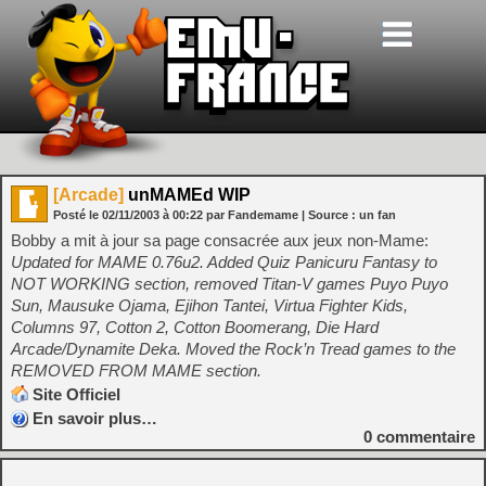
[Arcade]
unMAMEd WIP
Posté le
02/11/2003
à
00:22
par Fandemame
| Source :
un fan
Bobby a mit à jour sa page consacrée aux jeux non-Mame:
Updated for MAME 0.76u2. Added Quiz Panicuru Fantasy to
NOT WORKING section, removed Titan-V games Puyo Puyo
Sun, Mausuke Ojama, Ejihon Tantei, Virtua Fighter Kids,
Columns 97, Cotton 2, Cotton Boomerang, Die Hard
Arcade/Dynamite Deka. Moved the Rock’n Tread games to the
REMOVED FROM MAME section.
Site Officiel
En savoir plus…
0
commentaire