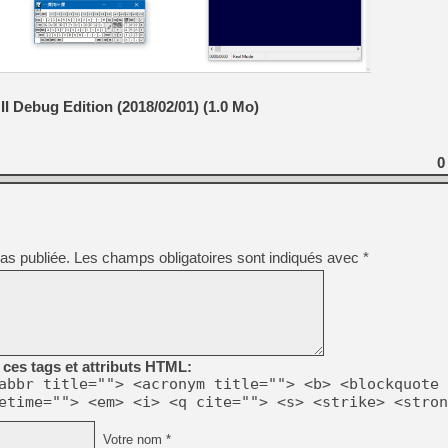
[Mo5] Deux inédits du Virtu
[GK] Le beat'em up The Walk
II Debug Edition (2018/02/01) (1.0 Mo)
[GK] Endless Legend 2 : enf
0
[LS] [PS5] Le WebKit Userl
[GK] Oubliez Crazy Taxi, S
as publiée.
Les champs obligatoires sont indiqués avec
*
[LS] [Switch] NSZ 5.0.0 es
[GK] Bethesda fête les 30 
[GK] Roblox : l'action en B
ces tags et attributs HTML:
abbr title=""> <acronym title=""> <b> <blockquote 
etime=""> <em> <i> <q cite=""> <s> <strike> <stron
Votre nom *