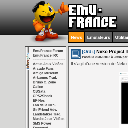
News
Emulateurs
Utilita
EmuFrance Forum
[Ordi.]
Neko Project II
EmuFrance IRC
Posté le
06/02/2018
à
08:06
par
===================
Il s’agit d’une version de Neko
Actus Jeux Vidéos
Arcade Fans
Amiga Museum
Arkames Trad.
Bruno C. Zone
Calice
CBSata
CPS2Shock
EF-Nes
Fan de la NES
GirlFriend Adv.
Landstalker Trad.
Musée Jeux Vidéos
SMS Power