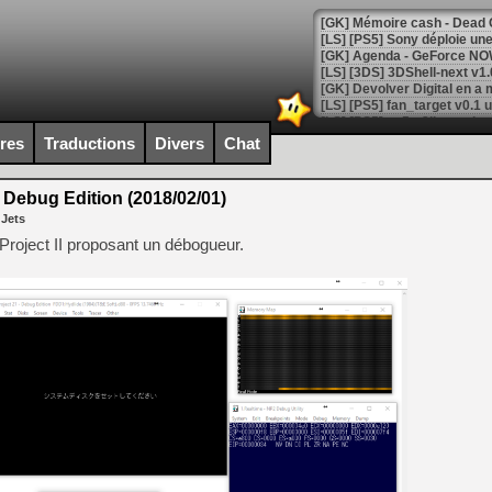
[GK] Agenda - GeForce NOW
[GK] Devolver Digital en a 
[LS] [PS5] ps5-y2jb-autolo
ires
Traductions
Divers
Chat
[GK] Pourquoi Marvel Tokon 
[GK] Test : Restory : Chill
[GK] GTA 6 : Rockstar Games
 Debug Edition (2018/02/01)
[GK] Hot Wheels Infinite Rus
 Jets
[GK] Mémoire cash - Secret 
[GK] Résultats Nintendo : 
 Project II proposant un débogueur.
[GK] Déjà des dégraissage
[Mo5] Brickboy cherche à r
[GK] Minecraft et ses « Gra
[GK] Beast of Reincarnation
[GK] Ubisoft : fin de parti
[GK] Mémoire cash - Metroid
[GK] Dan Houser (GTA) défe
[GK] Comment EA Sports FC
[GK] Crimson Moon : un Dark
[GK] Isle of Reveries : le j
[GK] Moonlighter 2 : The En
[GK] Capcom relance Monste