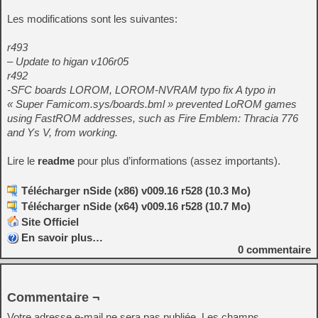
Les modifications sont les suivantes:
r493
– Update to higan v106r05
r492
-SFC boards LOROM, LOROM-NVRAM typo fix A typo in
« Super Famicom.sys/boards.bml » prevented LoROM games
using FastROM addresses, such as Fire Emblem: Thracia 776
and Ys V, from working.
Lire le
readme
pour plus d’informations (assez importants).
Télécharger nSide (x86) v009.16 r528 (10.3 Mo)
Télécharger nSide (x64) v009.16 r528 (10.7 Mo)
Site Officiel
En savoir plus…
0
commentaire
Commentaire ¬
Votre adresse e-mail ne sera pas publiée.
Les champs