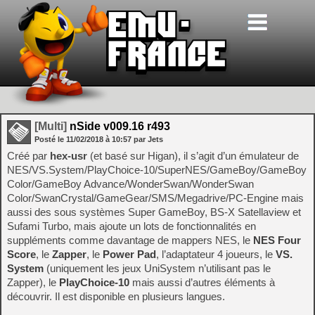
[Multi]
nSide v009.16 r493
Posté le
11/02/2018
à
10:57
par Jets
Créé par
hex-usr
(et basé sur Higan), il s’agit d’un émulateur de
NES/VS.System/PlayChoice-10/SuperNES/GameBoy/GameBoy
Color/GameBoy Advance/WonderSwan/WonderSwan
Color/SwanCrystal/GameGear/SMS/Megadrive/PC-Engine mais
aussi des sous systèmes Super GameBoy, BS-X Satellaview et
Sufami Turbo, mais ajoute un lots de fonctionnalités en
suppléments comme davantage de mappers NES, le
NES Four
Score
, le
Zapper
, le
Power Pad
, l’adaptateur 4 joueurs, le
VS.
System
(uniquement les jeux UniSystem n’utilisant pas le
Zapper), le
PlayChoice-10
mais aussi d’autres éléments à
découvrir. Il est disponible en plusieurs langues.