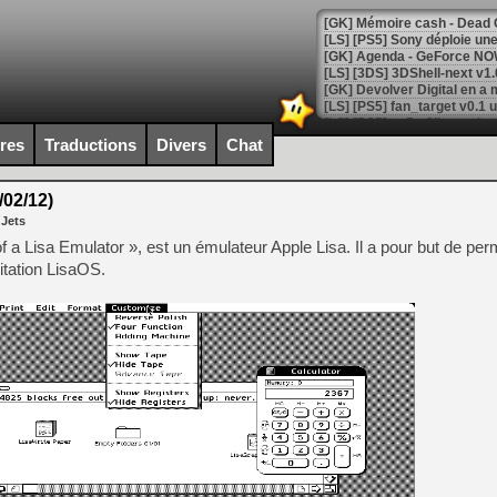
[GK] Agenda - GeForce NOW
[GK] Devolver Digital en a 
[LS] [PS5] ps5-y2jb-autolo
[GK] Pourquoi Marvel Tokon 
ires
Traductions
Divers
Chat
[GK] Test : Restory : Chill
[GK] GTA 6 : Rockstar Games
[GK] Hot Wheels Infinite Rus
/02/12)
[GK] Mémoire cash - Secret 
 Jets
[GK] Résultats Nintendo : 
 a Lisa Emulator », est un émulateur Apple Lisa. Il a pour but de per
[GK] Déjà des dégraissage
itation LisaOS.
[Mo5] Brickboy cherche à r
[GK] Minecraft et ses « Gra
[GK] Beast of Reincarnation
[GK] Ubisoft : fin de parti
[GK] Mémoire cash - Metroid
[GK] Dan Houser (GTA) défe
[GK] Comment EA Sports FC
[GK] Crimson Moon : un Dark
[GK] Isle of Reveries : le j
[GK] Moonlighter 2 : The En
[GK] Capcom relance Monste