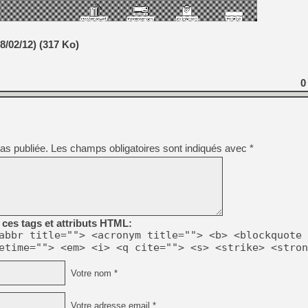
[Mo5] Deux inédits du Virtu
8/02/12) (317 Ko)
[GK] Le beat'em up The Walk
[GK] Endless Legend 2 : enf
0
[LS] [PS5] Le WebKit Userl
as publiée.
Les champs obligatoires sont indiqués avec
*
[GK] Oubliez Crazy Taxi, S
[LS] [Switch] NSZ 5.0.0 es
[GK] No More Room in Hell 2
ces tags et attributs HTML:
abbr title=""> <acronym title=""> <b> <blockquote 
etime=""> <em> <i> <q cite=""> <s> <strike> <stron
Votre nom *
Votre adresse email *