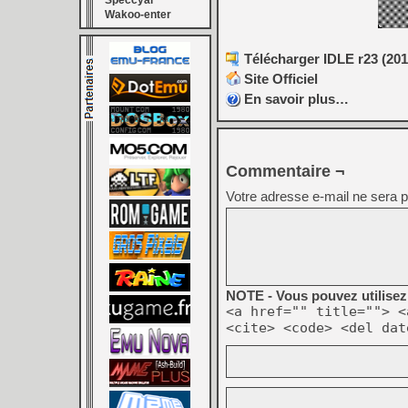
Speccyal
Wakoo-enter
Télécharger IDLE r23 (201
Site Officiel
En savoir plus…
Commentaire ¬
Votre adresse e-mail ne sera p
NOTE - Vous pouvez utilisez 
<a href="" title=""> <
<cite> <code> <del dat