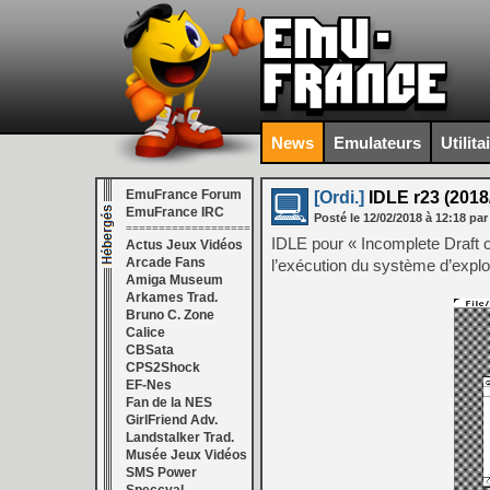
News
Emulateurs
Utilita
EmuFrance Forum
[Ordi.]
IDLE r23 (2018
EmuFrance IRC
Posté le
12/02/2018
à
12:18
par
===================
IDLE pour « Incomplete Draft of
Actus Jeux Vidéos
Arcade Fans
l’exécution du système d’explo
Amiga Museum
Arkames Trad.
Bruno C. Zone
Calice
CBSata
CPS2Shock
EF-Nes
Fan de la NES
GirlFriend Adv.
Landstalker Trad.
Musée Jeux Vidéos
SMS Power