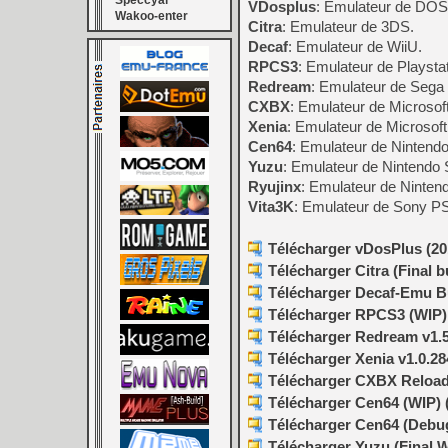
Speccyal
VDosplus
: Emulateur de DOS
Wakoo-enter
Citra
: Emulateur de 3DS.
Decaf
: Emulateur de WiiU.
RPCS3
: Emulateur de Playstat
Redream
: Emulateur de Sega
CXBX
: Emulateur de Microsof
Xenia
: Emulateur de Microsof
Cen64
: Emulateur de Nintendo
Yuzu
: Emulateur de Nintendo S
Ryujinx
: Emulateur de Nintend
Vita3K
: Emulateur de Sony PS 
Télécharger vDosPlus (201
Télécharger Citra (Final b
Télécharger Decaf-Emu Bu
Télécharger RPCS3 (WIP) v
Télécharger Redream v1.5
Télécharger Xenia v1.0.28
Télécharger CXBX Reloade
Télécharger Cen64 (WIP) (
Télécharger Cen64 (Debugg
Télécharger Yuzu (Final W