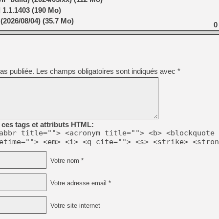
 1.1.1403 (190 Mo)
(2026/08/04) (35.7 Mo)
0
as publiée.
Les champs obligatoires sont indiqués avec
*
ces tags et attributs HTML:
abbr title=""> <acronym title=""> <b> <blockquote 
etime=""> <em> <i> <q cite=""> <s> <strike> <stron
Votre nom *
Votre adresse email *
Votre site internet