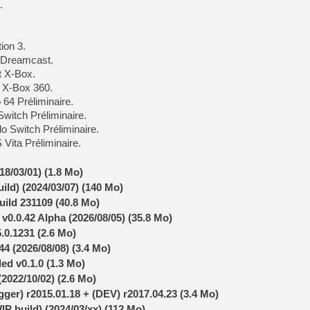
.
[GK] Pourquoi Marvel Tokon 
[GK] Test : Restory : Chill
[GK] GTA 6 : Rockstar Games
[GK] Hot Wheels Infinite Rus
ion 3.
[GK] Mémoire cash - Secret 
[GK] Résultats Nintendo : 
 Dreamcast.
t X-Box.
[GK] Déjà des dégraissage
t X-Box 360.
[Mo5] Brickboy cherche à r
 64 Préliminaire.
[GK] Minecraft et ses « Gra
witch Préliminaire.
o Switch Préliminaire.
[GK] Beast of Reincarnation
[GK] Ubisoft : fin de parti
Vita Préliminaire.
[GK] Mémoire cash - Metroid
[GK] Dan Houser (GTA) défe
8/03/01) (1.8 Mo)
[GK] Comment EA Sports FC
[GK] Crimson Moon : un Dark
uild) (2024/03/07) (140 Mo)
[GK] Isle of Reveries : le j
ild 231109 (40.8 Mo)
[GK] Moonlighter 2 : The En
0.0.42 Alpha (2026/08/05) (35.8 Mo)
.0.1231 (2.6 Mo)
44 (2026/08/08) (3.4 Mo)
d v0.1.0 (1.3 Mo)
2022/10/02) (2.6 Mo)
er) r2015.01.18 + (DEV) r2017.04.23 (3.4 Mo)
IP build) (2024/03/xx) (112 Mo)