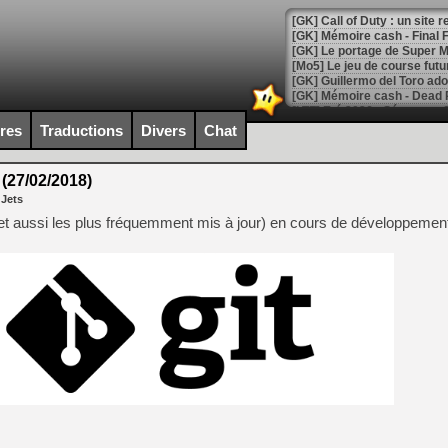
[GK] Le portage de Super M
[Mo5] Le jeu de course fut
[GK] Guillermo del Toro ado
[LTF] Eté 2026 - Séquence 
ires
Traductions
Divers
Chat
[GK] Mistfall Hunter : déjà 
[GK] Wo Long 2 évolue avec
[GK] Crossfire : un TPS à 100
 (27/02/2018)
[LS] [PS5] Premiers signes 
 Jets
(et aussi les plus fréquemment mis à jour) en cours de développemen
[Mo5] DOOM arrive en cart
[GK] Bethesda fête les 30 
[GK] Roblox : l'action en B
[GK] Agenda - GeForce NOW
[GK] Devolver Digital en a 
[LS] [PS5] ps5-y2jb-autolo