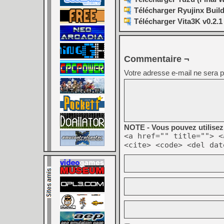
Télécharger Ryujinx Build
Télécharger Vita3K v0.2.1 
Commentaire ¬
Votre adresse e-mail ne sera p
NOTE - Vous pouvez utilisez 
<a href="" title=""> <
<cite> <code> <del dat