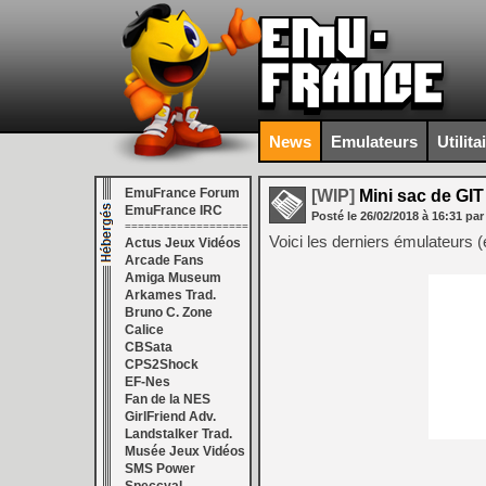
News
Emulateurs
Utilita
EmuFrance Forum
[WIP]
Mini sac de GIT
EmuFrance IRC
Posté le
26/02/2018
à
16:31
par
===================
Voici les derniers émulateurs 
Actus Jeux Vidéos
Arcade Fans
Amiga Museum
Arkames Trad.
Bruno C. Zone
Calice
CBSata
CPS2Shock
EF-Nes
Fan de la NES
GirlFriend Adv.
Landstalker Trad.
Musée Jeux Vidéos
SMS Power