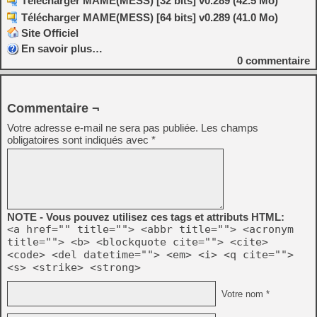
Télécharger MAME(MESS) [32 bits] v0.289 (42.5 Mo)
Télécharger MAME(MESS) [64 bits] v0.289 (41.0 Mo)
Site Officiel
En savoir plus…
0
commentaire
Commentaire ¬
Votre adresse e-mail ne sera pas publiée.
Les champs
obligatoires sont indiqués avec
*
NOTE - Vous pouvez utilisez ces tags et attributs HTML:
<a href="" title=""> <abbr title=""> <acronym
title=""> <b> <blockquote cite=""> <cite>
<code> <del datetime=""> <em> <i> <q cite="">
<s> <strike> <strong>
Votre nom *