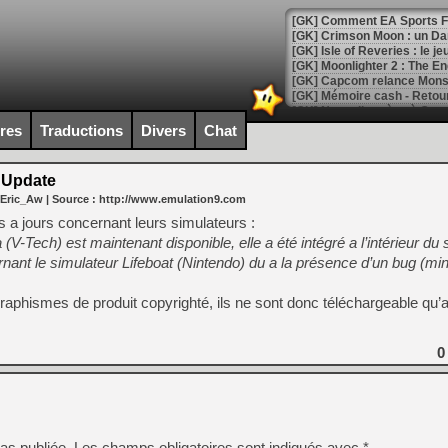
[GK] Comment EA Sports FC
[GK] Crimson Moon : un Dark
[GK] Isle of Reveries : le j
[GK] Moonlighter 2 : The En
[GK] Capcom relance Monste
ires
Traductions
Divers
Chat
[Mo5] Deux inédits du Virtu
[GK] Le beat'em up The Walk
 Update
 Eric_Aw
| Source :
http://www.emulation9.com
[GK] Endless Legend 2 : enf
a jours concernant leurs simulateurs :
-Tech) est maintenant disponible, elle a été intégré a l’intérieur du 
rnant le simulateur Lifeboat (Nintendo) du a la présence d’un bug (mi
[LS] [PS5] Le WebKit Userl
raphismes de produit copyrighté, ils ne sont donc téléchargeable qu’a 
[GK] Oubliez Crazy Taxi, S
[LS] [Switch] NSZ 5.0.0 es
0
[GK] No More Room in Hell 2
[GK] Un chatbot Atelier Ryz
[GK] Mémoire cash - Splatte
as publiée.
Les champs obligatoires sont indiqués avec
*