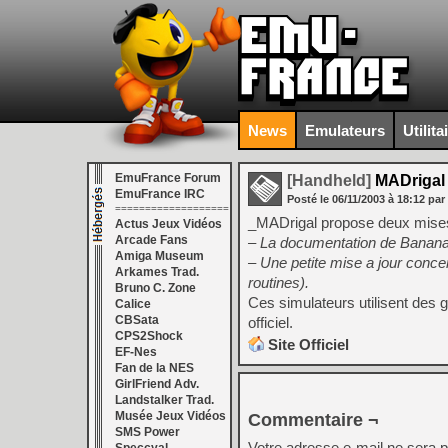
News
Emulateurs
Utilita
EmuFrance Forum
[Handheld]
MADrigal
EmuFrance IRC
Posté le
06/11/2003
à
18:12
par
===================
_MADrigal propose deux mises 
Actus Jeux Vidéos
Arcade Fans
– La documentation de Banana (V
Amiga Museum
– Une petite mise a jour conce
Arkames Trad.
routines).
Bruno C. Zone
Ces simulateurs utilisent des g
Calice
CBSata
officiel.
CPS2Shock
Site Officiel
EF-Nes
Fan de la NES
GirlFriend Adv.
Landstalker Trad.
Musée Jeux Vidéos
Commentaire ¬
SMS Power
Votre adresse e-mail ne sera p