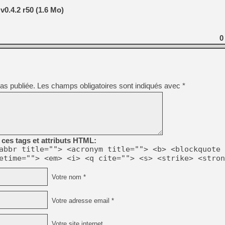
.4.2 r50 (1.6 Mo)
0
as publiée.
Les champs obligatoires sont indiqués avec
*
ces tags et attributs HTML:
abbr title=""> <acronym title=""> <b> <blockquote 
etime=""> <em> <i> <q cite=""> <s> <strike> <stron
Votre nom *
Votre adresse email *
Votre site internet