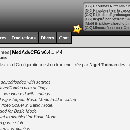
[GK] Résultats Nintendo : 
[GK] Déjà des dégraissage
[Mo5] Brickboy cherche à r
[GK] Minecraft et ses « Gra
[GK] Beast of Reincarnation
ires
Traductions
Divers
Chat
[GK] Ubisoft : fin de parti
[GK] Mémoire cash - Metroid
[GK] Dan Houser (GTA) défe
temes]
MedAdvCFG v0.4.1 r44
[GK] Comment EA Sports FC
 Jets
[GK] Crimson Moon : un Dark
[GK] Isle of Reveries : le j
nced Configuration) est un frontend créé par
Nigel Todman
destin
[GK] Moonlighter 2 : The En
[GK] Capcom relance Monste
saved/loaded with settings
aved/loaded with settings
 saved/loaded with settings
[Mo5] Deux inédits du Virtu
[GK] Le beat'em up The Walk
onger forgets Basic Mode Folder setting
Video Scaler in Basic Mode.
[GK] Endless Legend 2 : enf
bled for Basic Mode.
t to disabled for Basic Mode.
ad game state
[LS] [PS5] Le WebKit Userl
ktop composition