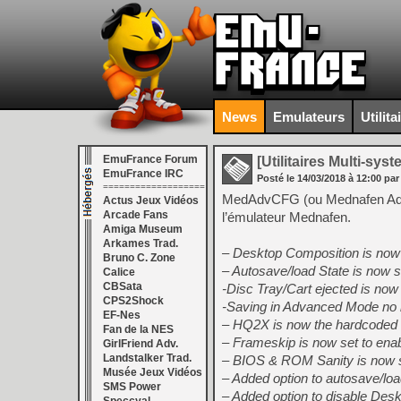
News
Emulateurs
Utilita
EmuFrance Forum
[Utilitaires Multi-sys
EmuFrance IRC
Posté le
14/03/2018
à
12:00
par
===================
MedAdvCFG (ou Mednafen Adva
Actus Jeux Vidéos
Arcade Fans
l’émulateur Mednafen.
Amiga Museum
Arkames Trad.
– Desktop Composition is now 
Bruno C. Zone
– Autosave/load State is now s
Calice
CBSata
-Disc Tray/Cart ejected is now
CPS2Shock
-Saving in Advanced Mode no l
EF-Nes
– HQ2X is now the hardcoded 
Fan de la NES
– Frameskip is now set to ena
GirlFriend Adv.
Landstalker Trad.
– BIOS & ROM Sanity is now se
Musée Jeux Vidéos
– Added option to autosave/lo
SMS Power
– Added option to disable Des