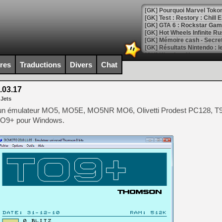
[GK] Pourquoi Marvel Tokon 
[GK] Test : Restory : Chill
[GK] GTA 6 : Rockstar Games
[GK] Hot Wheels Infinite Rus
[GK] Mémoire cash - Secret 
[GK] Résultats Nintendo : 
[GK] Déjà des dégraissage
ires
Traductions
Divers
Chat
[Mo5] Brickboy cherche à r
[GK] Minecraft et ses « Gra
03.17
 Jets
[GK] Beast of Reincarnation
[GK] Ubisoft : fin de parti
i un émulateur MO5, MO5E, MO5NR MO6, Olivetti Prodest PC128, T
[GK] Mémoire cash - Metroid
TO9+ pour Windows.
[GK] Dan Houser (GTA) défe
[GK] Comment EA Sports FC
[GK] Crimson Moon : un Dark
[GK] Isle of Reveries : le j
[GK] Moonlighter 2 : The En
[GK] Capcom relance Monste
[Mo5] Deux inédits du Virtu
[GK] Le beat'em up The Walk
[GK] Endless Legend 2 : enf