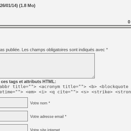
6/01/14) (1.8 Mo)
0
as publiée.
Les champs obligatoires sont indiqués avec
*
ces tags et attributs HTML:
abbr title=""> <acronym title=""> <b> <blockquote 
etime=""> <em> <i> <q cite=""> <s> <strike> <stron
Votre nom *
Votre adresse email *
Votre site internet