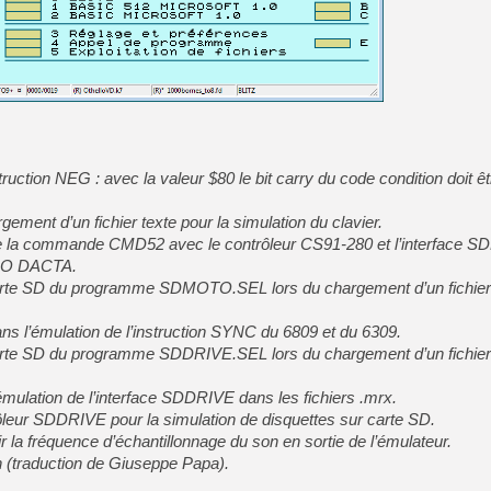
[LS] [PS5] Le WebKit Userl
[GK] Oubliez Crazy Taxi, S
[LS] [Switch] NSZ 5.0.0 es
struction NEG : avec la valeur $80 le bit carry du code condition doit ê
[GK] No More Room in Hell 2
gement d’un fichier texte pour la simulation du clavier.
[GK] Un chatbot Atelier Ryz
de la commande CMD52 avec le contrôleur CS91-280 et l’interface 
[GK] Mémoire cash - Splatte
EGO DACTA.
[GK] Nvidia : le prix des 
carte SD du programme SDMOTO.SEL lors du chargement d’un fichier 
[GK] Suikoden Star Leap : 
[Mo5] La mini borne d’arc
ns l’émulation de l’instruction SYNC du 6809 et du 6309.
arte SD du programme SDDRIVE.SEL lors du chargement d’un fichier 
émulation de l’interface SDDRIVE dans les fichiers .mrx.
rôleur SDDRIVE pour la simulation de disquettes sur carte SD.
ir la fréquence d’échantillonnage du son en sortie de l’émulateur.
ien (traduction de Giuseppe Papa).