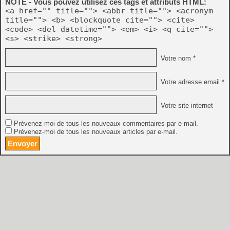
NOTE - Vous pouvez utilisez ces tags et attributs HTML:
<a href="" title=""> <abbr title=""> <acronym
title=""> <b> <blockquote cite=""> <cite>
<code> <del datetime=""> <em> <i> <q cite="">
<s> <strike> <strong>
Votre nom *
Votre adresse email *
Votre site internet
Prévenez-moi de tous les nouveaux commentaires par e-mail.
Prévenez-moi de tous les nouveaux articles par e-mail.