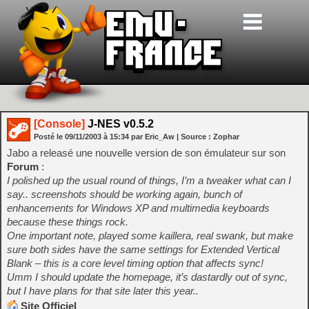
[Console]
J-NES v0.5.2
Posté le
09/11/2003
à
15:34
par Eric_Aw
| Source :
Zophar
Jabo a releasé une nouvelle version de son émulateur sur son
Forum
:
I polished up the usual round of things, I’m a tweaker what can I
say.. screenshots should be working again, bunch of
enhancements for Windows XP and multimedia keyboards
because these things rock.
One important note, played some kaillera, real swank, but make
sure both sides have the same settings for Extended Vertical
Blank – this is a core level timing option that affects sync!
Umm I should update the homepage, it’s dastardly out of sync,
but I have plans for that site later this year..
Site Officiel