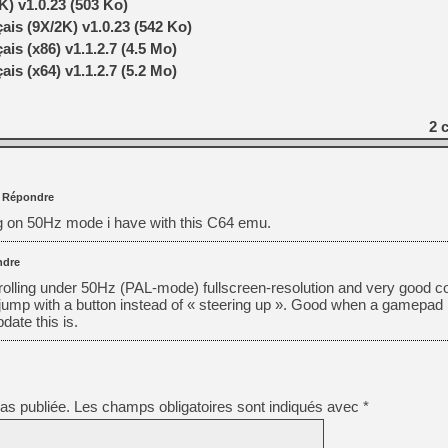
) v1.0.23 (503 Ko)
is (9X/2K) v1.0.23 (542 Ko)
is (x86) v1.1.2.7 (4.5 Mo)
is (x64) v1.1.2.7 (5.2 Mo)
2
c
Répondre
ng on 50Hz mode i have with this C64 emu.
ndre
rolling under 50Hz (PAL-mode) fullscreen-resolution and very good co
o jump with a button instead of « steering up ». Good when a gamepad 
date this is.
as publiée.
Les champs obligatoires sont indiqués avec
*