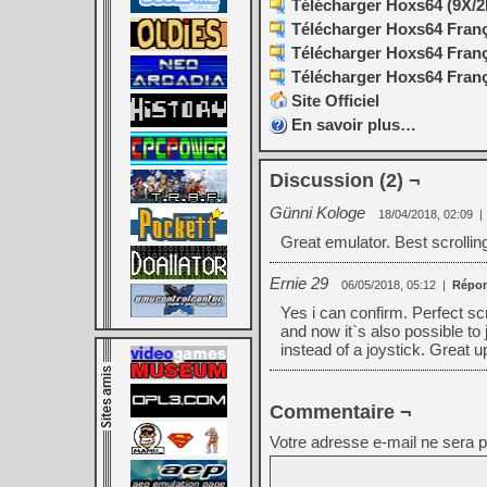
Télécharger Hoxs64 (9X/2K
Télécharger Hoxs64 França
Télécharger Hoxs64 França
Télécharger Hoxs64 França
Site Officiel
En savoir plus…
Discussion (2) ¬
Günni Kologe
18/04/2018, 02:09
|
Great emulator. Best scrolli
Ernie 29
06/05/2018, 05:12
|
Répo
Yes i can confirm. Perfect sc
and now it`s also possible t
instead of a joystick. Great up
Commentaire ¬
Votre adresse e-mail ne sera p