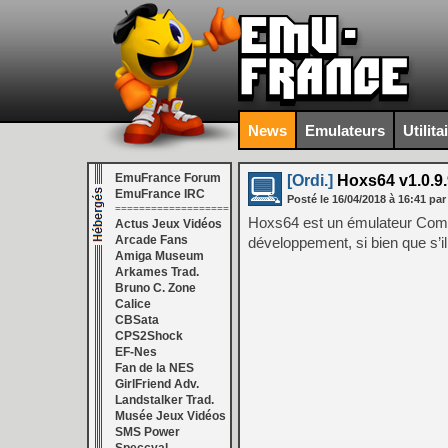
News
Emulateurs
Utilita
EmuFrance Forum
[Ordi.]
Hoxs64 v1.0.9.
EmuFrance IRC
Posté le
16/04/2018
à
16:41
par
===================
Hoxs64 est un émulateur Comm
Actus Jeux Vidéos
Arcade Fans
développement, si bien que s’il
Amiga Museum
Arkames Trad.
Bruno C. Zone
Calice
CBSata
CPS2Shock
EF-Nes
Fan de la NES
GirlFriend Adv.
Landstalker Trad.
Musée Jeux Vidéos
SMS Power