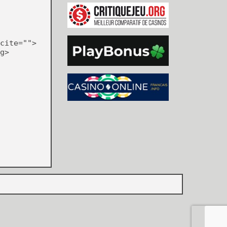
cite="">
g>