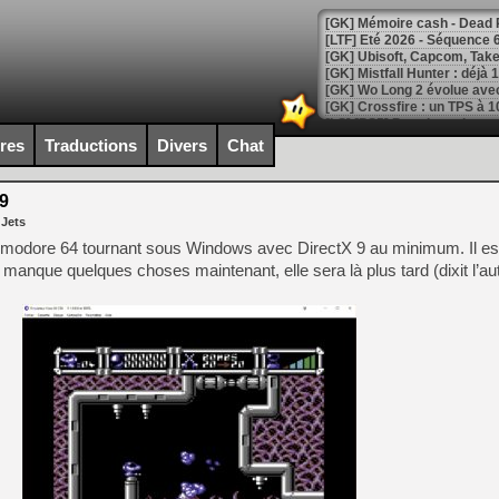
[LTF] Eté 2026 - Séquence 
[GK] Mistfall Hunter : déjà 
[GK] Wo Long 2 évolue avec
[GK] Crossfire : un TPS à 100
[LS] [PS5] Premiers signes 
ires
Traductions
Divers
Chat
9
 Jets
[Mo5] DOOM arrive en cart
odore 64 tournant sous Windows avec DirectX 9 au minimum. Il es
[GK] Bethesda fête les 30 
 manque quelques choses maintenant, elle sera là plus tard (dixit l’au
[GK] Roblox : l'action en B
[GK] Agenda - GeForce NOW
[GK] Devolver Digital en a 
[LS] [PS5] ps5-y2jb-autolo
[GK] Pourquoi Marvel Tokon 
[GK] Test : Restory : Chill
[GK] GTA 6 : Rockstar Games
[GK] Hot Wheels Infinite Rus
[GK] Mémoire cash - Secret 