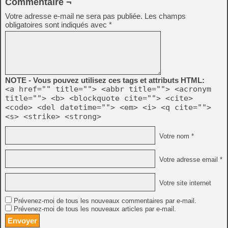
Commentaire ¬
Votre adresse e-mail ne sera pas publiée.
Les champs
obligatoires sont indiqués avec
*
NOTE - Vous pouvez utilisez ces tags et attributs HTML:
<a href="" title=""> <abbr title=""> <acronym
title=""> <b> <blockquote cite=""> <cite>
<code> <del datetime=""> <em> <i> <q cite="">
<s> <strike> <strong>
Votre nom *
Votre adresse email *
Votre site internet
Prévenez-moi de tous les nouveaux commentaires par e-mail.
Prévenez-moi de tous les nouveaux articles par e-mail.