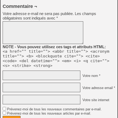
Commentaire ¬
Votre adresse e-mail ne sera pas publiée.
Les champs
obligatoires sont indiqués avec
*
NOTE - Vous pouvez utilisez ces tags et attributs HTML:
<a href="" title=""> <abbr title=""> <acronym
title=""> <b> <blockquote cite=""> <cite>
<code> <del datetime=""> <em> <i> <q cite="">
<s> <strike> <strong>
Votre nom *
Votre adresse email *
Votre site internet
Prévenez-moi de tous les nouveaux commentaires par e-mail.
Prévenez-moi de tous les nouveaux articles par e-mail.