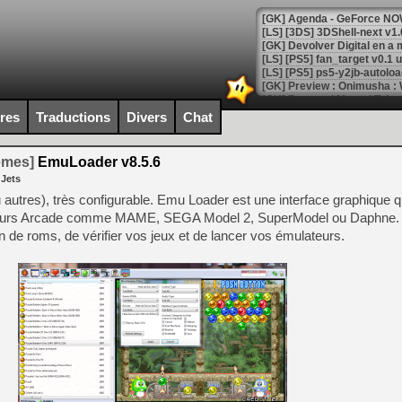
[GK] Agenda - GeForce NOW
[GK] Devolver Digital en a 
[LS] [PS5] ps5-y2jb-autolo
[GK] Pourquoi Marvel Tokon 
[GK] Test : Restory : Chill
ires
Traductions
Divers
Chat
[GK] GTA 6 : Rockstar Games
[GK] Hot Wheels Infinite Rus
[GK] Mémoire cash - Secret 
temes]
EmuLoader v8.5.6
[GK] Résultats Nintendo : 
 Jets
[GK] Déjà des dégraissage
 autres), très configurable. Emu Loader est une interface graphique qu
ateurs Arcade comme MAME, SEGA Model 2, SuperModel ou Daphne.
[Mo5] Brickboy cherche à r
n de roms, de vérifier vos jeux et de lancer vos émulateurs.
[GK] Minecraft et ses « Gra
[GK] Beast of Reincarnation
[GK] Ubisoft : fin de parti
[GK] Mémoire cash - Metroid
[GK] Dan Houser (GTA) défe
[GK] Comment EA Sports FC
[GK] Crimson Moon : un Dark
[GK] Isle of Reveries : le j
[GK] Moonlighter 2 : The En
[GK] Capcom relance Monste