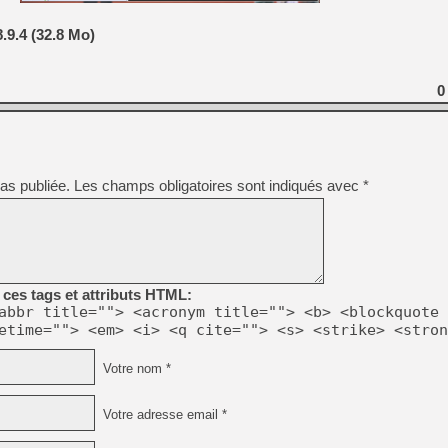
.9.4 (32.8 Mo)
[Mo5] Deux inédits du Virtu
[GK] Le beat'em up The Walk
[GK] Endless Legend 2 : enf
0
[LS] [PS5] Le WebKit Userl
as publiée.
Les champs obligatoires sont indiqués avec
*
[GK] Oubliez Crazy Taxi, S
[LS] [Switch] NSZ 5.0.0 es
[GK] No More Room in Hell 2
ces tags et attributs HTML:
abbr title=""> <acronym title=""> <b> <blockquote 
etime=""> <em> <i> <q cite=""> <s> <strike> <stron
Votre nom *
Votre adresse email *