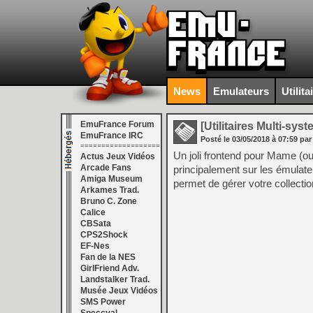
News
Emulateurs
Utilita
EmuFrance Forum
[Utilitaires Multi-sys
EmuFrance IRC
Posté le
03/05/2018
à
07:59
par
===================
Un joli frontend pour Mame (ou
Actus Jeux Vidéos
Arcade Fans
principalement sur les émul
Amiga Museum
permet de gérer votre collectio
Arkames Trad.
Bruno C. Zone
Calice
CBSata
CPS2Shock
EF-Nes
Fan de la NES
GirlFriend Adv.
Landstalker Trad.
Musée Jeux Vidéos
SMS Power