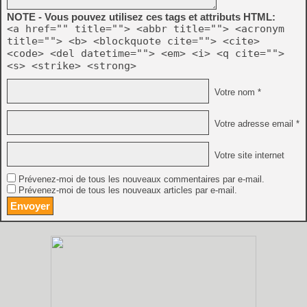
NOTE - Vous pouvez utilisez ces tags et attributs HTML:
<a href="" title=""> <abbr title=""> <acronym
title=""> <b> <blockquote cite=""> <cite>
<code> <del datetime=""> <em> <i> <q cite="">
<s> <strike> <strong>
Votre nom *
Votre adresse email *
Votre site internet
Prévenez-moi de tous les nouveaux commentaires par e-mail.
Prévenez-moi de tous les nouveaux articles par e-mail.