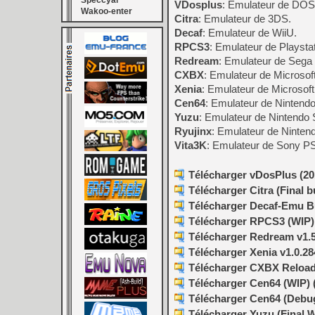
Speccyal
VDosplus
: Emulateur de DOS
Wakoo-enter
Citra
: Emulateur de 3DS.
Decaf
: Emulateur de WiiU.
RPCS3
: Emulateur de Playstat
Redream
: Emulateur de Sega
CXBX
: Emulateur de Microsof
Xenia
: Emulateur de Microsof
Cen64
: Emulateur de Nintendo
Yuzu
: Emulateur de Nintendo S
Ryujinx
: Emulateur de Nintend
Vita3K
: Emulateur de Sony PS 
Télécharger vDosPlus (201
Télécharger Citra (Final b
Télécharger Decaf-Emu Bu
Télécharger RPCS3 (WIP) v
Télécharger Redream v1.5
Télécharger Xenia v1.0.28
Télécharger CXBX Reloade
Télécharger Cen64 (WIP) (
Télécharger Cen64 (Debugg
Télécharger Yuzu (Final W