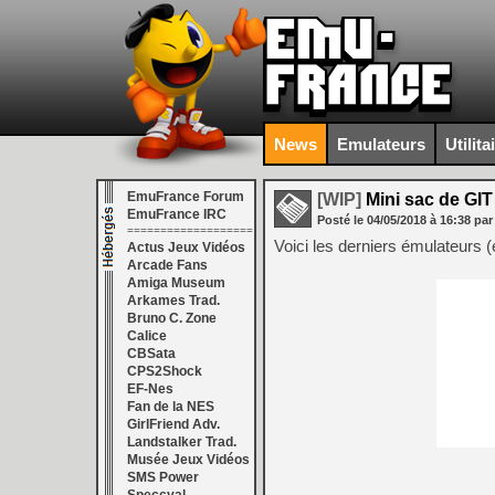
News
Emulateurs
Utilita
EmuFrance Forum
[WIP]
Mini sac de GIT
EmuFrance IRC
Posté le
04/05/2018
à
16:38
par
===================
Voici les derniers émulateurs 
Actus Jeux Vidéos
Arcade Fans
Amiga Museum
Arkames Trad.
Bruno C. Zone
Calice
CBSata
CPS2Shock
EF-Nes
Fan de la NES
GirlFriend Adv.
Landstalker Trad.
Musée Jeux Vidéos
SMS Power