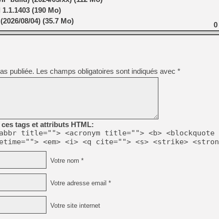
 1.1.1403 (190 Mo)
(2026/08/04) (35.7 Mo)
0
as publiée.
Les champs obligatoires sont indiqués avec
*
ces tags et attributs HTML:
abbr title=""> <acronym title=""> <b> <blockquote 
etime=""> <em> <i> <q cite=""> <s> <strike> <stron
Votre nom *
Votre adresse email *
Votre site internet