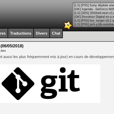
[GK] Agenda - GeForce NOW
[GK] Devolver Digital en a 
[LS] [PS5] ps5-y2jb-autolo
[GK] Pourquoi Marvel Tokon 
ires
Traductions
Divers
Chat
[GK] Test : Restory : Chill
[GK] GTA 6 : Rockstar Games
[GK] Hot Wheels Infinite Rus
 (06/05/2018)
[GK] Mémoire cash - Secret 
 Jets
[GK] Résultats Nintendo : 
(et aussi les plus fréquemment mis à jour) en cours de développemen
[GK] Déjà des dégraissage
[Mo5] Brickboy cherche à r
[GK] Minecraft et ses « Gra
[GK] Beast of Reincarnation
[GK] Ubisoft : fin de parti
[GK] Mémoire cash - Metroid
[GK] Dan Houser (GTA) défe
[GK] Comment EA Sports FC
[GK] Crimson Moon : un Dark
[GK] Isle of Reveries : le j
[GK] Moonlighter 2 : The En
[GK] Capcom relance Monste