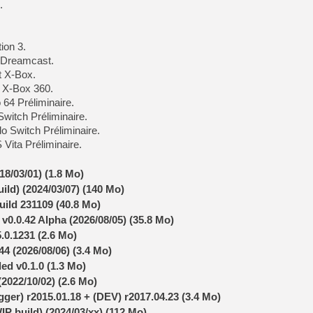
.
[Mo5] Deux inédits du Virtu
ion 3.
[GK] Le beat'em up The Walk
 Dreamcast.
[GK] Endless Legend 2 : enf
t X-Box.
t X-Box 360.
 64 Préliminaire.
[LS] [PS5] Le WebKit Userl
witch Préliminaire.
o Switch Préliminaire.
Vita Préliminaire.
[GK] Oubliez Crazy Taxi, S
8/03/01) (1.8 Mo)
[LS] [Switch] NSZ 5.0.0 es
uild) (2024/03/07) (140 Mo)
ild 231109 (40.8 Mo)
[GK] No More Room in Hell 2
0.0.42 Alpha (2026/08/05) (35.8 Mo)
.0.1231 (2.6 Mo)
44 (2026/08/06) (3.4 Mo)
d v0.1.0 (1.3 Mo)
2022/10/02) (2.6 Mo)
er) r2015.01.18 + (DEV) r2017.04.23 (3.4 Mo)
IP build) (2024/03/xx) (112 Mo)