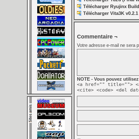
Télécharger Ryujinx Build
Télécharger Vita3K v0.2.1 
Commentaire ¬
Votre adresse e-mail ne sera p
NOTE - Vous pouvez utilisez 
<a href="" title=""> <
<cite> <code> <del dat