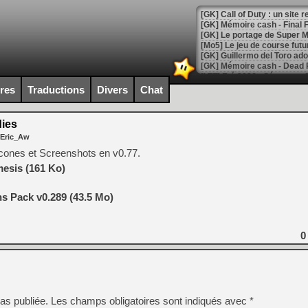
[GK] Le portage de Super M
[Mo5] Le jeu de course fut
[GK] Guillermo del Toro ado
[LTF] Eté 2026 - Séquence 
ires
Traductions
Divers
Chat
[GK] Mistfall Hunter : déjà 
[GK] Wo Long 2 évolue avec
[GK] Crossfire : un TPS à 100
ies
[LS] [PS5] Premiers signes 
 Eric_Aw
Icones et Screenshots en v0.77.
esis (161 Ko)
 Pack v0.289 (43.5 Mo)
[Mo5] DOOM arrive en cart
[GK] Bethesda fête les 30 
[GK] Roblox : l'action en B
0
[GK] Agenda - GeForce NOW
[GK] Devolver Digital en a 
[LS] [PS5] ps5-y2jb-autolo
as publiée.
Les champs obligatoires sont indiqués avec
*