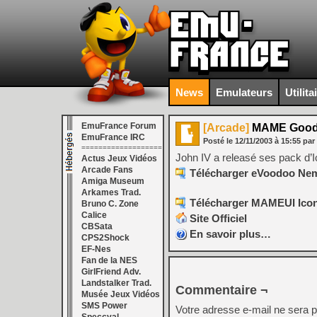
News
Emulateurs
Utilita
EmuFrance Forum
[Arcade]
MAME Good
EmuFrance IRC
Posté le
12/11/2003
à
15:55
par
===================
John IV a releasé ses pack d’
Actus Jeux Vidéos
Arcade Fans
Télécharger eVoodoo Nem
Amiga Museum
Arkames Trad.
Télécharger MAMEUI Icons
Bruno C. Zone
Calice
Site Officiel
CBSata
En savoir plus…
CPS2Shock
EF-Nes
Fan de la NES
GirlFriend Adv.
Landstalker Trad.
Commentaire ¬
Musée Jeux Vidéos
SMS Power
Votre adresse e-mail ne sera p