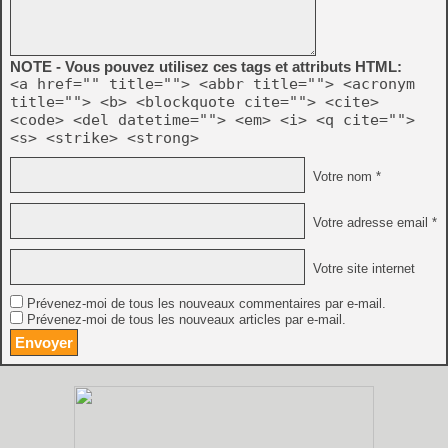
NOTE - Vous pouvez utilisez ces tags et attributs HTML:
<a href="" title=""> <abbr title=""> <acronym
title=""> <b> <blockquote cite=""> <cite>
<code> <del datetime=""> <em> <i> <q cite="">
<s> <strike> <strong>
Votre nom *
Votre adresse email *
Votre site internet
Prévenez-moi de tous les nouveaux commentaires par e-mail.
Prévenez-moi de tous les nouveaux articles par e-mail.