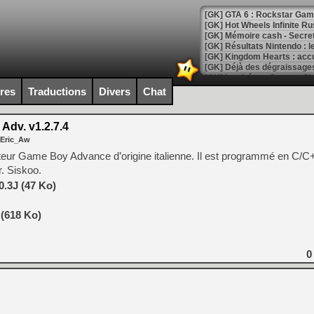
[GK] GTA 6 : Rockstar Games
[GK] Hot Wheels Infinite Rus
[GK] Mémoire cash - Secret 
[GK] Résultats Nintendo : 
[GK] Déjà des dégraissage
[Mo5] Brickboy cherche à r
ires
Traductions
Divers
Chat
[GK] Minecraft et ses « Gra
[GK] Beast of Reincarnation
Adv. v1.2.7.4
[GK] Ubisoft : fin de parti
 Eric_Aw
[GK] Mémoire cash - Metroid
[GK] Dan Houser (GTA) défe
teur Game Boy Advance d’origine italienne. Il est programmé en C/C++
[GK] Comment EA Sports FC
r. Siskoo.
[GK] Crimson Moon : un Dark
[GK] Isle of Reveries : le j
0.3J (47 Ko)
[GK] Moonlighter 2 : The En
[GK] Capcom relance Monste
 (618 Ko)
0
[Mo5] Deux inédits du Virtu
[GK] Le beat'em up The Walk
[GK] Endless Legend 2 : enf