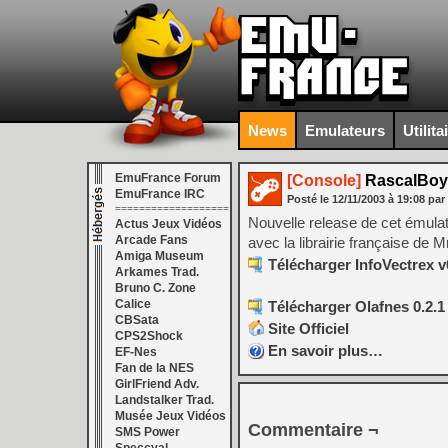
News
Emulateurs
Utilita
EmuFrance Forum
[Console]
RascalBoy 
EmuFrance IRC
Posté le
12/11/2003
à
19:08
par
===================
Nouvelle release de cet émula
Actus Jeux Vidéos
Arcade Fans
avec la librairie française de M
Amiga Museum
Télécharger InfoVectrex v
Arkames Trad.
Bruno C. Zone
Calice
Télécharger Olafnes 0.2.1
CBSata
Site Officiel
CPS2Shock
En savoir plus…
EF-Nes
Fan de la NES
GirlFriend Adv.
Landstalker Trad.
Musée Jeux Vidéos
Commentaire ¬
SMS Power