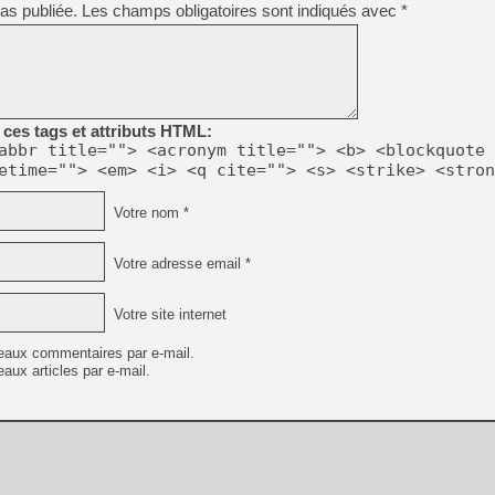
as publiée.
Les champs obligatoires sont indiqués avec
*
[LS] [PS5] Le WebKit Userl
[GK] Oubliez Crazy Taxi, S
[LS] [Switch] NSZ 5.0.0 es
ces tags et attributs HTML:
abbr title=""> <acronym title=""> <b> <blockquote 
etime=""> <em> <i> <q cite=""> <s> <strike> <stron
[GK] No More Room in Hell 2
[GK] Un chatbot Atelier Ryz
Votre nom *
[GK] Mémoire cash - Splatte
[GK] Nvidia : le prix des 
[GK] Suikoden Star Leap : 
Votre adresse email *
[Mo5] La mini borne d’arc
Votre site internet
[GK] Pourquoi Marvel Tokon 
[GK] Test : Restory : Chill
eaux commentaires par e-mail.
aux articles par e-mail.