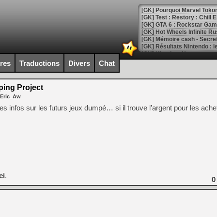
[GK] Pourquoi Marvel Tokon 
[GK] Test : Restory : Chill
[GK] GTA 6 : Rockstar Games
[GK] Hot Wheels Infinite Rus
[GK] Mémoire cash - Secret 
[GK] Résultats Nintendo : 
[GK] Déjà des dégraissage
ires
Traductions
Divers
Chat
[Mo5] Brickboy cherche à r
[GK] Minecraft et ses « Gra
ng Project
 Eric_Aw
[GK] Beast of Reincarnation
[GK] Ubisoft : fin de parti
 infos sur les futurs jeux dumpé… si il trouve l’argent pour les achet
[GK] Mémoire cash - Metroid
[GK] Dan Houser (GTA) défe
[GK] Comment EA Sports FC
[GK] Crimson Moon : un Dark
[GK] Isle of Reveries : le j
[GK] Moonlighter 2 : The En
[GK] Capcom relance Monste
ci
.
0
[Mo5] Deux inédits du Virtu
[GK] Le beat'em up The Walk
[GK] Endless Legend 2 : enf