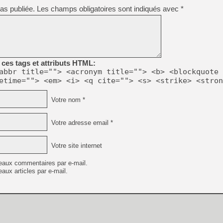
as publiée.
Les champs obligatoires sont indiqués avec
*
[LS] [PS5] Le WebKit Userl
[GK] Oubliez Crazy Taxi, S
ces tags et attributs HTML:
abbr title=""> <acronym title=""> <b> <blockquote 
[LS] [Switch] NSZ 5.0.0 es
etime=""> <em> <i> <q cite=""> <s> <strike> <stron
[GK] No More Room in Hell 2
Votre nom *
[GK] Un chatbot Atelier Ryz
[GK] Mémoire cash - Splatte
Votre adresse email *
[GK] Nvidia : le prix des 
[GK] Suikoden Star Leap : 
Votre site internet
[Mo5] La mini borne d’arc
eaux commentaires par e-mail.
aux articles par e-mail.