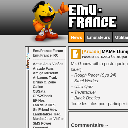
News
Emulateurs
Utilita
EmuFrance Forum
[Arcade]
MAME Dumpi
EmuFrance IRC
Posté le
13/11/2003
à
01:09
par
===================
Mr. Goodwraith a posté quelques
Actus Jeux Vidéos
Arcade Fans
louer).
Amiga Museum
– Rough Racer (Sys 24)
Arkames Trad.
– Steel Worker
Bruno C. Zone
– Ultra Quiz
Calice
CBSata
– Tri-Attacker
CPS2Shock
– Black Beetles
EF-Nes
Toute les infos pour participer
i
Fan de la NES
GirlFriend Adv.
Landstalker Trad.
Musée Jeux Vidéos
SMS Power
Commentaire ¬