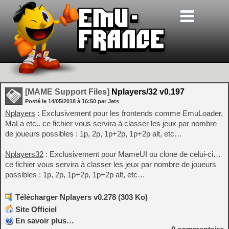
[MAME Support Files]
Nplayers/32 v0.197
Posté le
14/05/2018
à
16:50
par Jets
Nplayers
: Exclusivement pour les frontends comme EmuLoader,
MaLa etc.. ce fichier vous servira à classer les jeux par nombre
de joueurs possibles : 1p, 2p, 1p+2p, 1p+2p alt, etc…
Nplayers32
: Exclusivement pour MameUI ou clone de celui-ci…
ce fichier vous servira à classer les jeux par nombre de joueurs
possibles : 1p, 2p, 1p+2p, 1p+2p alt, etc…
Télécharger Nplayers v0.278 (303 Ko)
Site Officiel
En savoir plus…