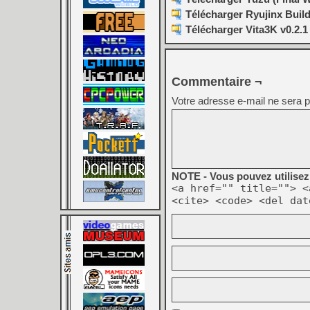
Télécharger Ryujinx Build
Télécharger Vita3K v0.2.1 
Commentaire ¬
Votre adresse e-mail ne sera p
NOTE - Vous pouvez utilisez 
<a href="" title=""> <
<cite> <code> <del dat