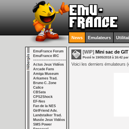
News
Emulateurs
Utilita
EmuFrance Forum
[WIP]
Mini sac de GIT
EmuFrance IRC
Posté le
19/05/2018
à
16:42
par
===================
Voici les derniers émulateurs 
Actus Jeux Vidéos
Arcade Fans
Amiga Museum
Arkames Trad.
Bruno C. Zone
Calice
CBSata
CPS2Shock
EF-Nes
Fan de la NES
GirlFriend Adv.
Landstalker Trad.
Musée Jeux Vidéos
SMS Power