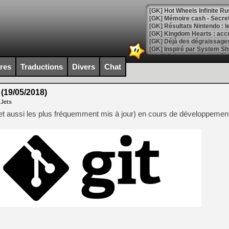
[GK] Hot Wheels Infinite Rus
[GK] Mémoire cash - Secret 
[GK] Résultats Nintendo : 
[GK] Déjà des dégraissage
[Mo5] Brickboy cherche à r
[GK] Minecraft et ses « Gra
ires
Traductions
Divers
Chat
[GK] Beast of Reincarnation
[GK] Ubisoft : fin de parti
 (19/05/2018)
[GK] Mémoire cash - Metroid
 Jets
[GK] Dan Houser (GTA) défe
[GK] Comment EA Sports FC
(et aussi les plus fréquemment mis à jour) en cours de développemen
[GK] Crimson Moon : un Dark
[GK] Isle of Reveries : le j
[GK] Moonlighter 2 : The En
[GK] Capcom relance Monste
[Mo5] Deux inédits du Virtu
[GK] Le beat'em up The Walk
[GK] Endless Legend 2 : enf