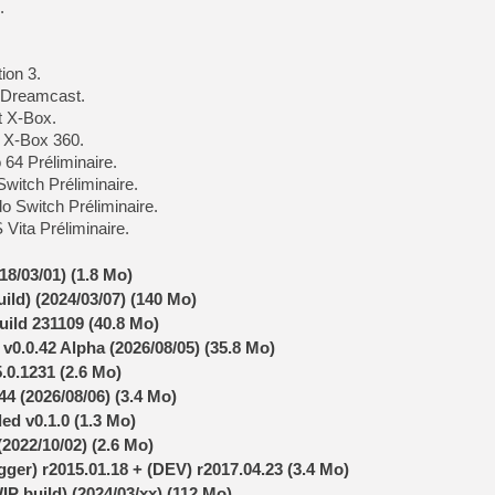
.
[LS] [PS5] Le WebKit Userl
ion 3.
[GK] Oubliez Crazy Taxi, S
 Dreamcast.
[LS] [Switch] NSZ 5.0.0 es
t X-Box.
t X-Box 360.
[GK] No More Room in Hell 2
 64 Préliminaire.
[GK] Un chatbot Atelier Ryz
witch Préliminaire.
o Switch Préliminaire.
[GK] Mémoire cash - Splatte
[GK] Nvidia : le prix des 
Vita Préliminaire.
[GK] Suikoden Star Leap : 
8/03/01) (1.8 Mo)
[Mo5] La mini borne d’arc
uild) (2024/03/07) (140 Mo)
[GK] Pourquoi Marvel Tokon 
ild 231109 (40.8 Mo)
[GK] Test : Restory : Chill
[GK] GTA 6 : Rockstar Games
0.0.42 Alpha (2026/08/05) (35.8 Mo)
.0.1231 (2.6 Mo)
44 (2026/08/06) (3.4 Mo)
d v0.1.0 (1.3 Mo)
2022/10/02) (2.6 Mo)
er) r2015.01.18 + (DEV) r2017.04.23 (3.4 Mo)
IP build) (2024/03/xx) (112 Mo)