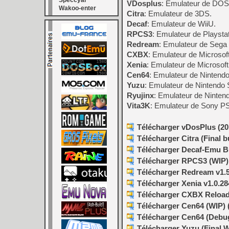
Speccyal
VDosplus
: Emulateur de DOS
Wakoo-enter
Citra
: Emulateur de 3DS.
Decaf
: Emulateur de WiiU.
RPCS3
: Emulateur de Playstat
Redream
: Emulateur de Sega
CXBX
: Emulateur de Microsof
Xenia
: Emulateur de Microsof
Cen64
: Emulateur de Nintendo
Yuzu
: Emulateur de Nintendo S
Ryujinx
: Emulateur de Nintend
Vita3K
: Emulateur de Sony PS 
Télécharger vDosPlus (201
Télécharger Citra (Final b
Télécharger Decaf-Emu Bu
Télécharger RPCS3 (WIP) v
Télécharger Redream v1.5
Télécharger Xenia v1.0.28
Télécharger CXBX Reloade
Télécharger Cen64 (WIP) (
Télécharger Cen64 (Debugg
Télécharger Yuzu (Final W