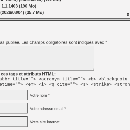
 1.1.1403 (190 Mo)
(2026/08/04) (35.7 Mo)
0
as publiée.
Les champs obligatoires sont indiqués avec
*
ces tags et attributs HTML:
abbr title=""> <acronym title=""> <b> <blockquote 
etime=""> <em> <i> <q cite=""> <s> <strike> <stron
Votre nom *
Votre adresse email *
Votre site internet