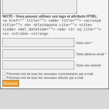
NOTE - Vous pouvez utilisez ces tags et attributs HTML:
<a href="" title=""> <abbr title=""> <acronym
title=""> <b> <blockquote cite=""> <cite>
<code> <del datetime=""> <em> <i> <q cite="">
<s> <strike> <strong>
Votre nom *
Votre adresse email *
Votre site internet
Prévenez-moi de tous les nouveaux commentaires par e-mail.
Prévenez-moi de tous les nouveaux articles par e-mail.