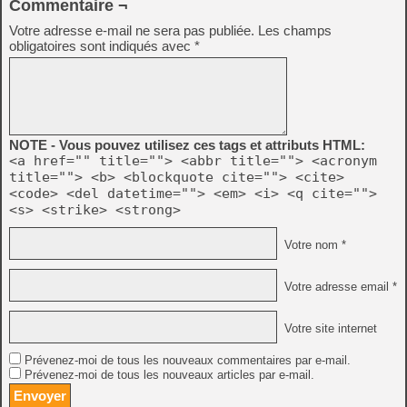
Commentaire ¬
Votre adresse e-mail ne sera pas publiée.
Les champs
obligatoires sont indiqués avec
*
NOTE - Vous pouvez utilisez ces tags et attributs HTML:
<a href="" title=""> <abbr title=""> <acronym
title=""> <b> <blockquote cite=""> <cite>
<code> <del datetime=""> <em> <i> <q cite="">
<s> <strike> <strong>
Votre nom *
Votre adresse email *
Votre site internet
Prévenez-moi de tous les nouveaux commentaires par e-mail.
Prévenez-moi de tous les nouveaux articles par e-mail.