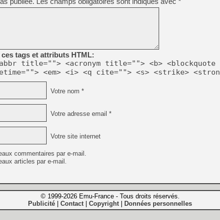
as publiée.
Les champs obligatoires sont indiqués avec
*
ces tags et attributs HTML:
abbr title=""> <acronym title=""> <b> <blockquote 
etime=""> <em> <i> <q cite=""> <s> <strike> <stron
Votre nom *
Votre adresse email *
Votre site internet
eaux commentaires par e-mail.
aux articles par e-mail.
© 1999-2026 Emu-France - Tous droits réservés.
Publicité
Contact
Copyright
Données personnelles
|
|
|