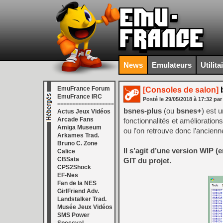
News
Emulateurs
Utilita
EmuFrance Forum
[Consoles de salon]
b
EmuFrance IRC
Posté le
29/05/2018
à
17:32
par
===================
bsnes-plus
(ou
bsnes+
) est 
Actus Jeux Vidéos
Arcade Fans
fonctionnalités et amélioration
Amiga Museum
ou l’on retrouve donc l’ancien
Arkames Trad.
Bruno C. Zone
Il s’agit d’une version WIP 
Calice
CBSata
GIT du projet.
CPS2Shock
EF-Nes
Fan de la NES
GirlFriend Adv.
Landstalker Trad.
Musée Jeux Vidéos
SMS Power