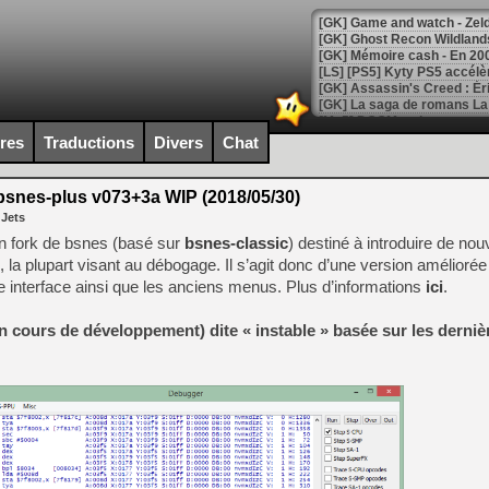
[Mo5] DOOM arrive en cart
[GK] Bethesda fête les 30 
ires
Traductions
Divers
Chat
[GK] Roblox : l'action en B
snes-plus v073+3a WIP (2018/05/30)
[GK] Agenda - GeForce NOW
 Jets
[GK] Devolver Digital en a 
un fork de bsnes (basé sur
bsnes-classic
) destiné à introduire de nou
s, la plupart visant au débogage. Il s’agit donc d’une version amélior
[LS] [PS5] ps5-y2jb-autolo
ne interface ainsi que les anciens menus. Plus d’informations
ici
.
[GK] Pourquoi Marvel Tokon 
[GK] Test : Restory : Chill
(en cours de développement) dite « instable » basée sur les derni
[GK] GTA 6 : Rockstar Games
[GK] Hot Wheels Infinite Rus
[GK] Mémoire cash - Secret 
[GK] Résultats Nintendo : 
[GK] Déjà des dégraissage
[Mo5] Brickboy cherche à r
[GK] Minecraft et ses « Gra