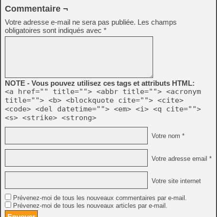
Commentaire ¬
Votre adresse e-mail ne sera pas publiée.
Les champs
obligatoires sont indiqués avec
*
NOTE - Vous pouvez utilisez ces tags et attributs HTML:
<a href="" title=""> <abbr title=""> <acronym
title=""> <b> <blockquote cite=""> <cite>
<code> <del datetime=""> <em> <i> <q cite="">
<s> <strike> <strong>
Votre nom *
Votre adresse email *
Votre site internet
Prévenez-moi de tous les nouveaux commentaires par e-mail.
Prévenez-moi de tous les nouveaux articles par e-mail.