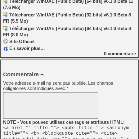
Télécharger WinUAE (Public Beta) [64 bits] v6.1.0 Beta 11
(7.6 Mo)
Télécharger WinUAE (Public Beta) [32 bits] v6.1.0 Beta 8
FR (5.5 Mo)
Télécharger WinUAE (Public Beta) [64 bits] v6.1.0 Beta 8
FR (8.0 Mo)
Site Officiel
En savoir plus…
0
commentaire
Commentaire ¬
Votre adresse e-mail ne sera pas publiée.
Les champs
obligatoires sont indiqués avec
*
NOTE - Vous pouvez utilisez ces tags et attributs HTML:
<a href="" title=""> <abbr title=""> <acronym
title=""> <b> <blockquote cite=""> <cite>
<code> <del datetime=""> <em> <i> <q cite="">