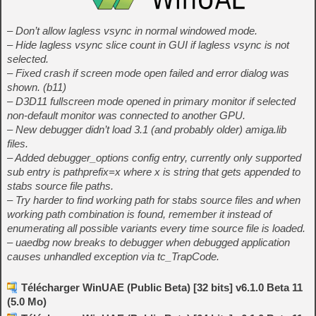
– Don’t allow lagless vsync in normal windowed mode.
– Hide lagless vsync slice count in GUI if lagless vsync is not
selected.
– Fixed crash if screen mode open failed and error dialog was
shown. (b11)
– D3D11 fullscreen mode opened in primary monitor if selected
non-default monitor was connected to another GPU.
– New debugger didn’t load 3.1 (and probably older) amiga.lib
files.
– Added debugger_options config entry, currently only supported
sub entry is pathprefix=x where x is string that gets appended to
stabs source file paths.
– Try harder to find working path for stabs source files and when
working path combination is found, remember it instead of
enumerating all possible variants every time source file is loaded.
– uaedbg now breaks to debugger when debugged application
causes unhandled exception via tc_TrapCode.
Télécharger WinUAE (Public Beta) [32 bits] v6.1.0 Beta 11
(5.0 Mo)