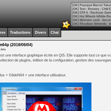
[GK] Pourquoi Marvel Tokon 
[GK] Test : Restory : Chill
[GK] GTA 6 : Rockstar Games
[GK] Hot Wheels Infinite Rus
[GK] Mémoire cash - Secret 
[GK] Résultats Nintendo : 
[GK] Déjà des dégraissage
ires
Traductions
Divers
Chat
[Mo5] Brickboy cherche à r
[GK] Minecraft et ses « Gra
64p (2018/06/04)
 Jets
[GK] Beast of Reincarnation
[GK] Ubisoft : fin de parti
 une interface graphique écrite en Qt5. Elle supporte tout ce que v
[GK] Mémoire cash - Metroid
élection de plugins, édition de la configuration, gestion des sauvegar
[GK] Dan Houser (GTA) défe
[GK] Comment EA Sports FC
[GK] Crimson Moon : un Dark
[GK] Isle of Reveries : le j
us + GlideN64 + une interface utilisateur.
[GK] Moonlighter 2 : The En
[GK] Capcom relance Monste
[Mo5] Deux inédits du Virtu
[GK] Le beat'em up The Walk
[GK] Endless Legend 2 : enf