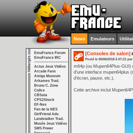
News
Emulateurs
Utilita
EmuFrance Forum
[Consoles de salon]
m
EmuFrance IRC
Posté le
05/06/2018
à
07:21
par
===================
m64p (ou Mupen64Plus-GUI) est
Actus Jeux Vidéos
Arcade Fans
d’une interface mupen64plus (s
Amiga Museum
d’écran, pause, etc.).
Arkames Trad.
Bruno C. Zone
Cette archive inclut Mupen64Pl
Calice
CBSata
CPS2Shock
EF-Nes
Fan de la NES
GirlFriend Adv.
Landstalker Trad.
Musée Jeux Vidéos
SMS Power