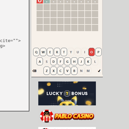
cite="">
g>