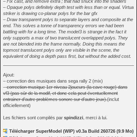
– Fix cast, and remove extra ; that had snuck into the shaders
– Opaque polys definitely depth test with less than or equal. Virtua
striker is drawing co-planar polys for the bar gfx
– Draw transparent polys to separate layers and composite at the
end. This solves a tonne of transparency errors we had been
battling with for a long time. The model3 is strange in the fact it
only supports a max of two translucent overlapped polys. They
are not blended into the frame normally. Doing this means the
topmost translucent polys only are visible in the scene, the
equivalent of doing a depth pass first, but without the added cost.
Ajout:
– correction des musiques dans sega rally 2 (mix)
– correction musique 1er niveau 2joueurs (la cave rouge) dans
vf3 (pas sûr de la modif, et donc cela peut éventuellement
entrainer d’autre problèmes sonore sur d’autre jeux).
(inclut
officiellement)
Les fichiers sont compilés par
spindizzi
, merci à lui.
Télécharger SuperModel (WIP) v0.3a Build 260726 (9.9 Mo)