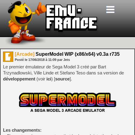
[Arcade]
SuperModel WIP (x86/x64) v0.3a r735
Posté le
17/06/2018
à
11:09
par Jets
Le premier émulateur de Sega Model 3 créé par Bart
Trzynadlowski, Ville Linde et Stefano Teso dans sa version de
développement
(voir
ici
) [
source
].
Les changements: