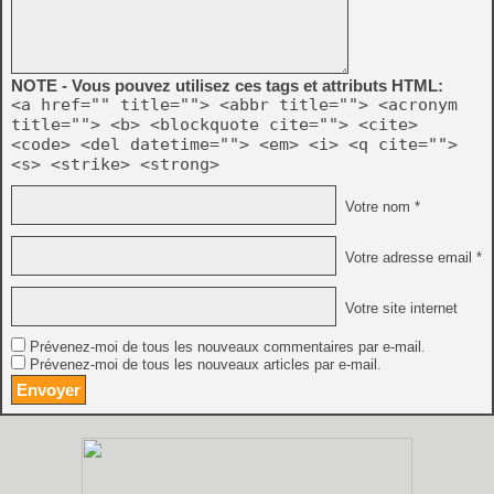
NOTE - Vous pouvez utilisez ces tags et attributs HTML:
<a href="" title=""> <abbr title=""> <acronym
title=""> <b> <blockquote cite=""> <cite>
<code> <del datetime=""> <em> <i> <q cite="">
<s> <strike> <strong>
Votre nom *
Votre adresse email *
Votre site internet
Prévenez-moi de tous les nouveaux commentaires par e-mail.
Prévenez-moi de tous les nouveaux articles par e-mail.