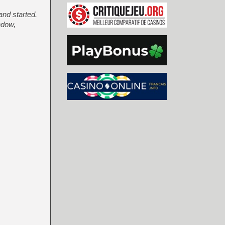
and started.
ndow,