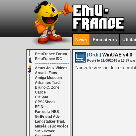
News
Emulateurs
Utilita
EmuFrance Forum
[Ordi.]
WinUAE v4.0
EmuFrance IRC
Posté le
21/06/2018
à
13:57
par
===================
Nouvelle version de cet émulat
Actus Jeux Vidéos
Arcade Fans
Amiga Museum
Arkames Trad.
Bruno C. Zone
Calice
CBSata
CPS2Shock
EF-Nes
Fan de la NES
GirlFriend Adv.
Landstalker Trad.
Musée Jeux Vidéos
SMS Power