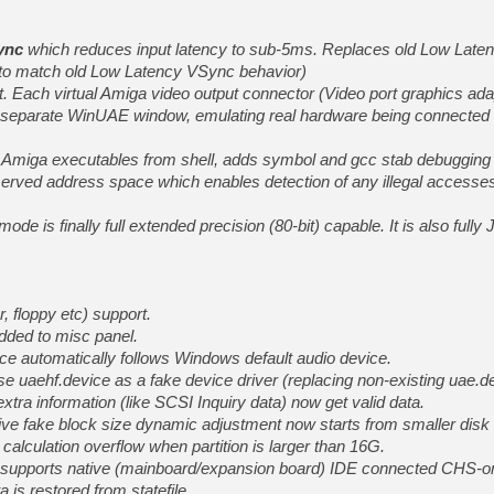
[GK] Déjà des dégraissage
[Mo5] Brickboy cherche à r
ync
which reduces input latency to sub-5ms. Replaces old Low Late
[GK] Minecraft et ses « Gra
 to match old Low Latency VSync behavior)
rt. Each virtual Amiga video output connector (Video port graphics ad
[GK] Beast of Reincarnation
[GK] Ubisoft : fin de parti
 separate WinUAE window, emulating real hardware being connected 
[GK] Mémoire cash - Metroid
[GK] Dan Houser (GTA) défe
Amiga executables from shell, adds symbol and gcc stab debugging 
[GK] Comment EA Sports FC
[GK] Crimson Moon : un Dark
served address space which enables detection of any illegal accesse
[GK] Isle of Reveries : le j
[GK] Moonlighter 2 : The En
 is finally full extended precision (80-bit) capable. It is also fully 
[GK] Capcom relance Monste
[Mo5] Deux inédits du Virtu
, floppy etc) support.
[GK] Le beat'em up The Walk
dded to misc panel.
[LTF] Eté 2026 - Séquence 
e automatically follows Windows default audio device.
e uaehf.device as a fake device driver (replacing non-existing uae.de
tra information (like SCSI Inquiry data) now get valid data.
ive fake block size dynamic adjustment now starts from smaller disk 
alculation overflow when partition is larger than 16G.
 supports native (mainboard/expansion board) IDE connected CHS-on
a is restored from statefile.