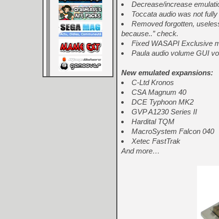
Decrease/increase emulatio
Toccata audio was not fully
Removed forgotten, useless
because..” check.
Fixed WASAPI Exclusive m
Paula audio volume GUI vo
New emulated expansions:
C-Ltd Kronos
CSA Magnum 40
DCE Typhoon MK2
GVP A1230 Series II
Hardital TQM
MacroSystem Falcon 040
Xetec FastTrak
And more…