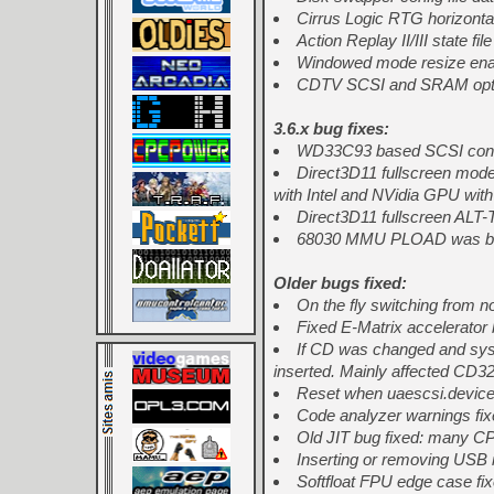
Cirrus Logic RTG horizonta
Action Replay II/III state fi
Windowed mode resize enab
CDTV SCSI and SRAM opti
3.6.x bug fixes:
WD33C93 based SCSI control
Direct3D11 fullscreen mode
with Intel and NVidia GPU wit
Direct3D11 fullscreen ALT-
68030 MMU PLOAD was brok
Older bugs fixed:
On the fly switching from n
Fixed E-Matrix accelerator
If CD was changed and sys
inserted. Mainly affected CD
Reset when uaescsi.device
Code analyzer warnings fixed
Old JIT bug fixed: many CPU
Inserting or removing USB 
Softfloat FPU edge case fix