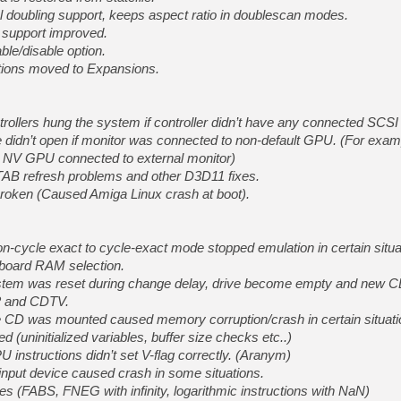
l doubling support, keeps aspect ratio in doublescan modes.
le support improved.
le/disable option.
ons moved to Expansions.
lers hung the system if controller didn’t have any connected SCSI
 didn’t open if monitor was connected to non-default GPU. (For exam
h NV GPU connected to external monitor)
TAB refresh problems and other D3D11 fixes.
en (Caused Amiga Linux crash at boot).
on-cycle exact to cycle-exact mode stopped emulation in certain situa
 board RAM selection.
tem was reset during change delay, drive become empty and new 
32 and CDTV.
 CD was mounted caused memory corruption/crash in certain situati
 (uninitialized variables, buffer size checks etc..)
 instructions didn’t set V-flag correctly. (Aranym)
input device caused crash in some situations.
es (FABS, FNEG with infinity, logarithmic instructions with NaN)