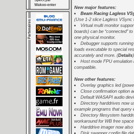
Speccyal
Wakoo-enter
New major features:
Beam Racing Lagless VS
(Use 1-2 slice Lagless VSync
Virtual multi monitor suppo
boards) can be “connected” to
one physical monitor.
Debugger supports running 
loads executable to special re
accurately and more. (
Details
)
Host mode FPU emulation mode
compatible.
New other features:
Overlay graphics led (power
Close confirmation option a
Default WASAPI audio devic
Directory harddrives now us
example programs that query ex
Directory filesystem harddr
workaround for WB free space c
Harddrive imager now also
Disk swapper config file dat