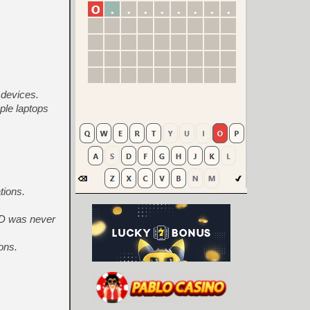
 devices.
ple laptops
tions.
CD was never
ons.