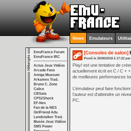
News
Emulateurs
Utilita
EmuFrance Forum
[Consoles de salon]
P
EmuFrance IRC
Posté le
25/06/2018
à
17:22
par
===================
Play! est une tentative de cré
Actus Jeux Vidéos
Arcade Fans
actuellement écrit en C / C + +
Amiga Museum
de meilleures performances to
Arkames Trad.
Bruno C. Zone
L’émulateur peut faire fonctio
Calice
CBSata
l’auteur est d’atteindre un niv
CPS2Shock
PC.
EF-Nes
Fan de la NES
GirlFriend Adv.
Landstalker Trad.
Musée Jeux Vidéos
SMS Power