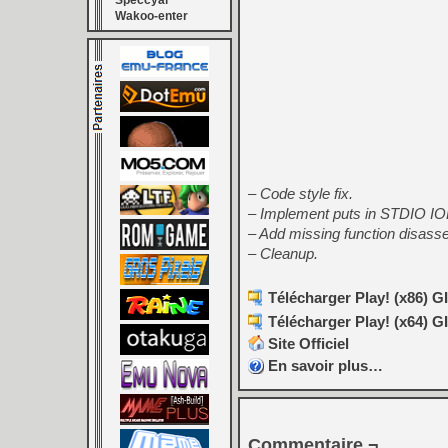
Speccyal
Wakoo-enter
– Code style fix.
– Implement puts in STDIO IO
– Add missing function disass
– Cleanup.
Télécharger Play! (x86) GI
Télécharger Play! (x64) GI
Site Officiel
En savoir plus…
Commentaire ¬