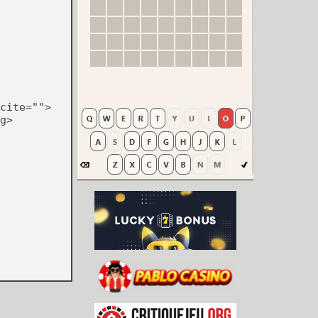
cite="">
g>