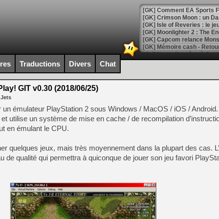
[GK] Comment EA Sports FC
[GK] Crimson Moon : un Dark
[GK] Isle of Reveries : le j
[GK] Moonlighter 2 : The En
[GK] Capcom relance Monste
ires
Traductions
Divers
Chat
[Mo5] Deux inédits du Virtu
[GK] Le beat'em up The Walk
lay! GIT v0.30 (2018/06/25)
 Jets
[GK] Endless Legend 2 : enf
er un émulateur PlayStation 2 sous Windows / MacOS / iOS / Android. 
 et utilise un système de mise en cache / de recompilation d’instructi
ut en émulant le CPU.
[LS] [PS5] Le WebKit Userl
nner quelques jeux, mais très moyennement dans la plupart des cas. L’
eau de qualité qui permettra à quiconque de jouer son jeu favori PlaySt
[GK] Oubliez Crazy Taxi, S
[LS] [Switch] NSZ 5.0.0 es
[GK] No More Room in Hell 2
[GK] Un chatbot Atelier Ryz
[GK] Mémoire cash - Splatte