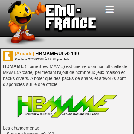
[Arcade]
HBMAME/UI v0.199
Posté le
27/06/2018
à
12:28
par Jets
HBMAME
(HomeBrew MAME) est une version non officielle de
MAME(Arcade) permettant l’ajout de nombreux jeux maison et
hacks divers. A noter que des packs de snaps et artworks sont
disponibles sur le site officiel.
Les changements:
– Sync with mame v0.199