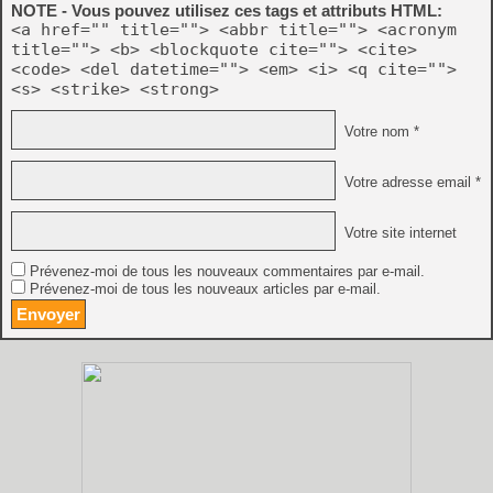
NOTE - Vous pouvez utilisez ces tags et attributs HTML:
<a href="" title=""> <abbr title=""> <acronym
title=""> <b> <blockquote cite=""> <cite>
<code> <del datetime=""> <em> <i> <q cite="">
<s> <strike> <strong>
Votre nom *
Votre adresse email *
Votre site internet
Prévenez-moi de tous les nouveaux commentaires par e-mail.
Prévenez-moi de tous les nouveaux articles par e-mail.