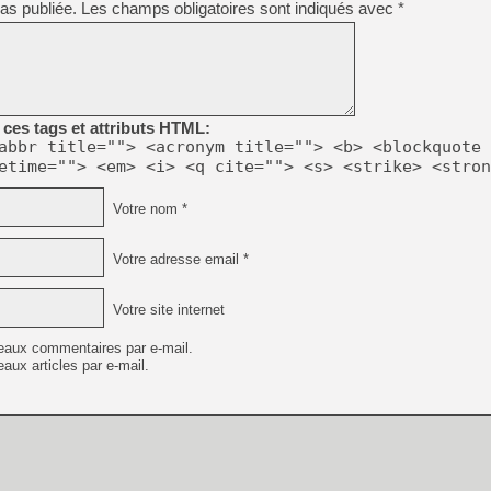
as publiée.
Les champs obligatoires sont indiqués avec
*
[Mo5] Deux inédits du Virtu
[GK] Le beat'em up The Walk
[GK] Endless Legend 2 : enf
ces tags et attributs HTML:
abbr title=""> <acronym title=""> <b> <blockquote 
etime=""> <em> <i> <q cite=""> <s> <strike> <stron
[LS] [PS5] Le WebKit Userl
Votre nom *
[GK] Oubliez Crazy Taxi, S
Votre adresse email *
[LS] [Switch] NSZ 5.0.0 es
Votre site internet
[GK] No More Room in Hell 2
eaux commentaires par e-mail.
aux articles par e-mail.