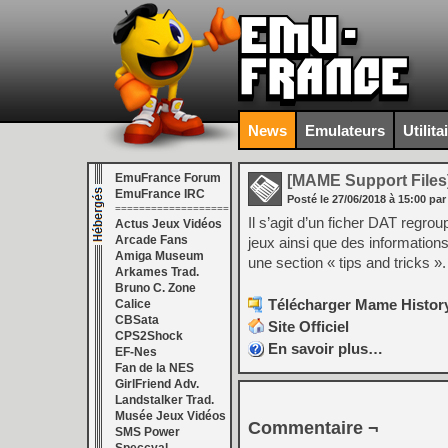
News
Emulateurs
Utilita
EmuFrance Forum
[MAME Support Files
EmuFrance IRC
Posté le
27/06/2018
à
15:00
par
===================
Il s’agit d’un ficher DAT regro
Actus Jeux Vidéos
Arcade Fans
jeux ainsi que des informatio
Amiga Museum
une section « tips and tricks ».
Arkames Trad.
Bruno C. Zone
Télécharger Mame History
Calice
CBSata
Site Officiel
CPS2Shock
En savoir plus…
EF-Nes
Fan de la NES
GirlFriend Adv.
Landstalker Trad.
Musée Jeux Vidéos
Commentaire ¬
SMS Power