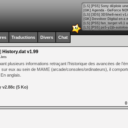
[GK] Agenda - GeForce NOW
[GK] Devolver Digital en a 
[LS] [PS5] ps5-y2jb-autolo
[GK] Pourquoi Marvel Tokon 
ires
Traductions
Divers
Chat
[GK] Test : Restory : Chill
[GK] GTA 6 : Rockstar Games
[GK] Hot Wheels Infinite Rus
]
History.dat v1.99
[GK] Mémoire cash - Secret 
 Jets
[GK] Résultats Nintendo : 
upant plusieurs informations retraçant l’historique des avancées de l’é
[GK] Déjà des dégraissage
ns sur eux au sein de MAME (arcade/consoles/ordinateurs), il compor
 En anglais.
[Mo5] Brickboy cherche à r
[GK] Minecraft et ses « Gra
 v2.88c (5 Ko)
[GK] Beast of Reincarnation
[GK] Ubisoft : fin de parti
[GK] Mémoire cash - Metroid
[GK] Dan Houser (GTA) défe
0
[GK] Comment EA Sports FC
[GK] Crimson Moon : un Dark
[GK] Isle of Reveries : le j
[GK] Moonlighter 2 : The En
[GK] Capcom relance Monste