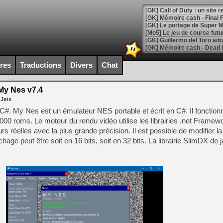
[GK] Le portage de Super M
[Mo5] Le jeu de course fut
[GK] Guillermo del Toro ado
[LTF] Eté 2026 - Séquence 
ires
Traductions
Divers
Chat
[GK] Mistfall Hunter : déjà 
[GK] Wo Long 2 évolue avec
[GK] Crossfire : un TPS à 100
y Nes v7.4
[LS] [PS5] Premiers signes 
 Jets
#. My Nes est un émulateur NES portable et écrit en C#. Il fonctionn
1000 roms. Le moteur du rendu vidéo utilise les librairies .net Framewo
s réelles avec la plus grande précision. Il est possible de modifier la
ichage peut être soit en 16 bits, soit en 32 bits. La librairie SlimDX de 
[Mo5] DOOM arrive en cart
[GK] Bethesda fête les 30 
[GK] Roblox : l'action en B
[GK] Agenda - GeForce NOW
[GK] Devolver Digital en a 
[LS] [PS5] ps5-y2jb-autolo