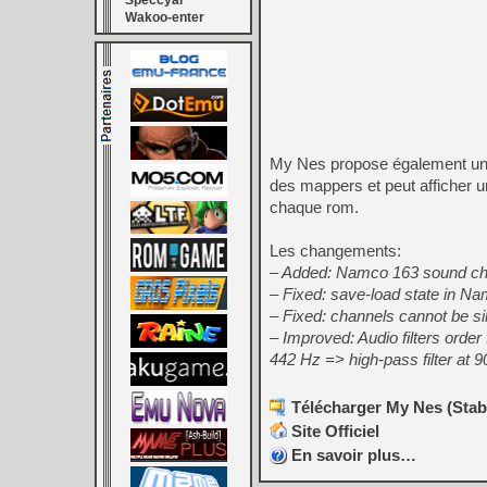
Speccyal
Wakoo-enter
My Nes propose également un na
des mappers et peut afficher 
chaque rom.
Les changements:
– Added: Namco 163 sound cha
– Fixed: save-load state in N
– Fixed: channels cannot be s
– Improved: Audio filters order 
442 Hz => high-pass filter at 9
Télécharger My Nes (Stabl
Site Officiel
En savoir plus…