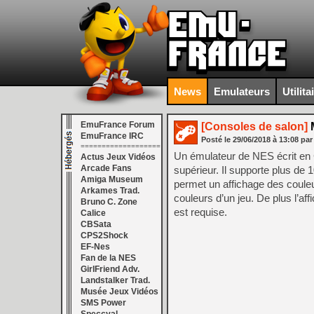
News
Emulateurs
Utilita
EmuFrance Forum
[Consoles de salon]
M
EmuFrance IRC
Posté le
29/06/2018
à
13:08
par
===================
Un émulateur de NES écrit en C
Actus Jeux Vidéos
Arcade Fans
supérieur. Il supporte plus de 
Amiga Museum
permet un affichage des couleur
Arkames Trad.
couleurs d’un jeu. De plus l’aff
Bruno C. Zone
est requise.
Calice
CBSata
CPS2Shock
EF-Nes
Fan de la NES
GirlFriend Adv.
Landstalker Trad.
Musée Jeux Vidéos
SMS Power