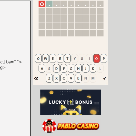
cite="">
g>