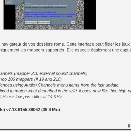
[GK] Pourquoi Marvel Tokon 
[GK] Test : Restory : Chill
[GK] GTA 6 : Rockstar Games
[GK] Hot Wheels Infinite Rus
[GK] Mémoire cash - Secret 
[GK] Résultats Nintendo : 
[GK] Déjà des dégraissage
[Mo5] Brickboy cherche à r
vigateur de vos dossiers roms. Cette interface peut filtrer les jeux 
[GK] Minecraft et ses « Gra
uniquement les mappers supportés. Elle associe également une captu
[GK] Beast of Reincarnation
[GK] Ubisoft : fin de parti
[GK] Mémoire cash - Metroid
[GK] Dan Houser (GTA) défe
[GK] Comment EA Sports FC
nnels (mapper 210 external sound channels)
[GK] Crimson Moon : un Dark
amco 106 mappers (# 19 and 210)
[GK] Isle of Reveries : le j
ilenced using Audio>Channels menu items from the last update.
[GK] Moonlighter 2 : The En
fixed to match what described in the wiki, it goes now like this: high-pa
0 Hz => low-pass filter at 14 KHz.
e) v7.13.8155.38062 (39.8 Mo)
0