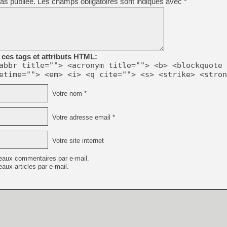
as publiée.
Les champs obligatoires sont indiqués avec
*
ces tags et attributs HTML:
abbr title=""> <acronym title=""> <b> <blockquote 
etime=""> <em> <i> <q cite=""> <s> <strike> <stron
Votre nom *
Votre adresse email *
Votre site internet
eaux commentaires par e-mail.
aux articles par e-mail.