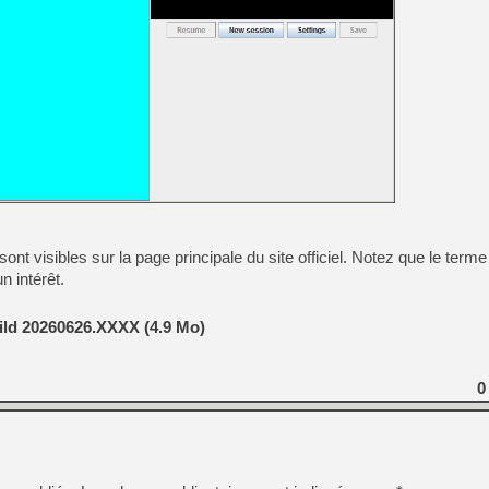
[LS] [PS5] Le WebKit Userl
[GK] Oubliez Crazy Taxi, S
[LS] [Switch] NSZ 5.0.0 es
[GK] No More Room in Hell 2
[GK] Un chatbot Atelier Ryz
[GK] Mémoire cash - Splatte
t visibles sur la page principale du site officiel. Notez que le term
[GK] Nvidia : le prix des 
n intérêt.
[GK] Suikoden Star Leap : 
[Mo5] La mini borne d’arc
ild 20260626.XXXX (4.9 Mo)
0