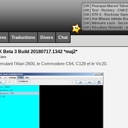
[GK] Pourquoi Marvel Tokon 
[GK] Test : Restory : Chill
[GK] GTA 6 : Rockstar Games
[GK] Hot Wheels Infinite Rus
[GK] Mémoire cash - Secret 
[GK] Résultats Nintendo : 
[GK] Déjà des dégraissage
ires
Traductions
Divers
Chat
[Mo5] Brickboy cherche à r
[GK] Minecraft et ses « Gra
 Beta 3 Build 20180717.1342 *maj2*
 Jets
[GK] Beast of Reincarnation
[GK] Ubisoft : fin de parti
s émulant l’Atari 2600, le Commodore C64, C128 et le Vic20.
[GK] Mémoire cash - Metroid
[GK] Dan Houser (GTA) défe
[GK] Comment EA Sports FC
[GK] Crimson Moon : un Dark
[GK] Isle of Reveries : le j
[GK] Moonlighter 2 : The En
[GK] Capcom relance Monste
[Mo5] Deux inédits du Virtu
[GK] Le beat'em up The Walk
[GK] Endless Legend 2 : enf