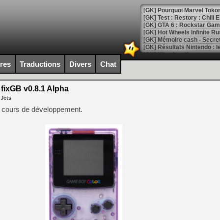
[GK] Pourquoi Marvel Tokon 
[GK] Test : Restory : Chill
[GK] GTA 6 : Rockstar Games
[GK] Hot Wheels Infinite Rus
[GK] Mémoire cash - Secret 
[GK] Résultats Nintendo : 
[GK] Déjà des dégraissage
ires
Traductions
Divers
Chat
[Mo5] Brickboy cherche à r
[GK] Minecraft et ses « Gra
fixGB v0.8.1 Alpha
 Jets
[GK] Beast of Reincarnation
[GK] Ubisoft : fin de parti
cours de développement.
[GK] Mémoire cash - Metroid
[GK] Dan Houser (GTA) défe
[GK] Comment EA Sports FC
[GK] Crimson Moon : un Dark
[GK] Isle of Reveries : le j
[GK] Moonlighter 2 : The En
[GK] Capcom relance Monste
[Mo5] Deux inédits du Virtu
[GK] Le beat'em up The Walk
[GK] Endless Legend 2 : enf