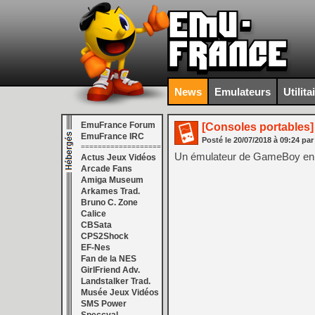
News
Emulateurs
Utilita
EmuFrance Forum
[Consoles portables]
EmuFrance IRC
Posté le
20/07/2018
à
09:24
par
===================
Un émulateur de GameBoy en 
Actus Jeux Vidéos
Arcade Fans
Amiga Museum
Arkames Trad.
Bruno C. Zone
Calice
CBSata
CPS2Shock
EF-Nes
Fan de la NES
GirlFriend Adv.
Landstalker Trad.
Musée Jeux Vidéos
SMS Power