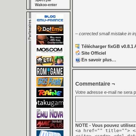
Speccyal
Wakoo-enter
– corrected small mistake in i
Télécharger fixGB v0.8.1 
Site Officiel
En savoir plus…
Commentaire ¬
Votre adresse e-mail ne sera p
NOTE - Vous pouvez utilisez 
<a href="" title=""> <
<cite> <code> <del dat