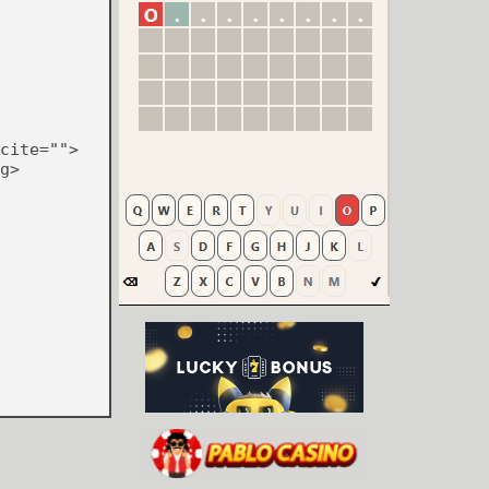
cite="">
g>