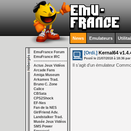
News
Emulateurs
Utilita
EmuFrance Forum
[Ordi.]
Kernal64 v1.4.
EmuFrance IRC
Posté le
21/07/2018
à
18:36
par
===================
Il s’agit d’un émulateur Comm
Actus Jeux Vidéos
Arcade Fans
Amiga Museum
Arkames Trad.
Bruno C. Zone
Calice
CBSata
CPS2Shock
EF-Nes
Fan de la NES
GirlFriend Adv.
Landstalker Trad.
Musée Jeux Vidéos
SMS Power