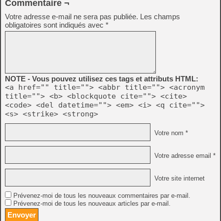
Commentaire ¬
Votre adresse e-mail ne sera pas publiée.
Les champs
obligatoires sont indiqués avec
*
NOTE - Vous pouvez utilisez ces tags et attributs HTML:
<a href="" title=""> <abbr title=""> <acronym
title=""> <b> <blockquote cite=""> <cite>
<code> <del datetime=""> <em> <i> <q cite="">
<s> <strike> <strong>
Votre nom *
Votre adresse email *
Votre site internet
Prévenez-moi de tous les nouveaux commentaires par e-mail.
Prévenez-moi de tous les nouveaux articles par e-mail.