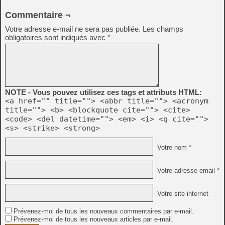
Commentaire ¬
Votre adresse e-mail ne sera pas publiée.
Les champs
obligatoires sont indiqués avec
*
NOTE - Vous pouvez utilisez ces tags et attributs HTML:
<a href="" title=""> <abbr title=""> <acronym
title=""> <b> <blockquote cite=""> <cite>
<code> <del datetime=""> <em> <i> <q cite="">
<s> <strike> <strong>
Votre nom *
Votre adresse email *
Votre site internet
Prévenez-moi de tous les nouveaux commentaires par e-mail.
Prévenez-moi de tous les nouveaux articles par e-mail.