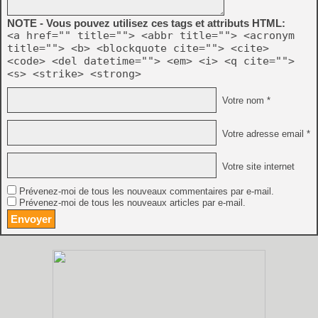
NOTE - Vous pouvez utilisez ces tags et attributs HTML:
<a href="" title=""> <abbr title=""> <acronym
title=""> <b> <blockquote cite=""> <cite>
<code> <del datetime=""> <em> <i> <q cite="">
<s> <strike> <strong>
Votre nom *
Votre adresse email *
Votre site internet
Prévenez-moi de tous les nouveaux commentaires par e-mail.
Prévenez-moi de tous les nouveaux articles par e-mail.