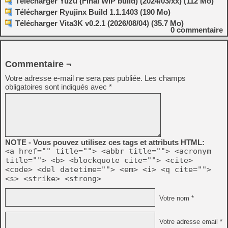
Télécharger Yuzu (Final WIP build) (2024/03/xx) (112 Mo)
Télécharger Ryujinx Build 1.1.1403 (190 Mo)
Télécharger Vita3K v0.2.1 (2026/08/04) (35.7 Mo)
0
commentaire
Commentaire ¬
Votre adresse e-mail ne sera pas publiée.
Les champs
obligatoires sont indiqués avec
*
NOTE - Vous pouvez utilisez ces tags et attributs HTML:
<a href="" title=""> <abbr title=""> <acronym
title=""> <b> <blockquote cite=""> <cite>
<code> <del datetime=""> <em> <i> <q cite="">
<s> <strike> <strong>
Votre nom *
Votre adresse email *