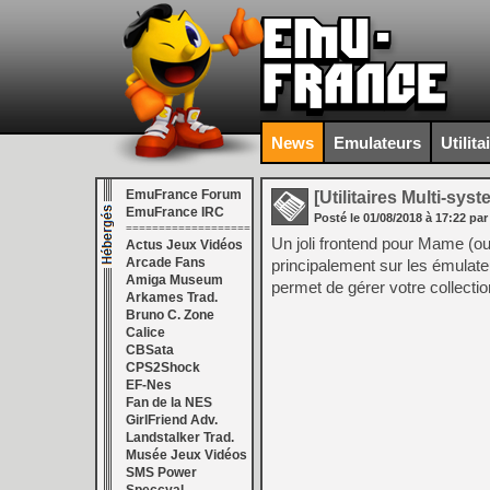
News
Emulateurs
Utilita
EmuFrance Forum
[Utilitaires Multi-sys
EmuFrance IRC
Posté le
01/08/2018
à
17:22
par
===================
Un joli frontend pour Mame (ou
Actus Jeux Vidéos
Arcade Fans
principalement sur les émul
Amiga Museum
permet de gérer votre collectio
Arkames Trad.
Bruno C. Zone
Calice
CBSata
CPS2Shock
EF-Nes
Fan de la NES
GirlFriend Adv.
Landstalker Trad.
Musée Jeux Vidéos
SMS Power