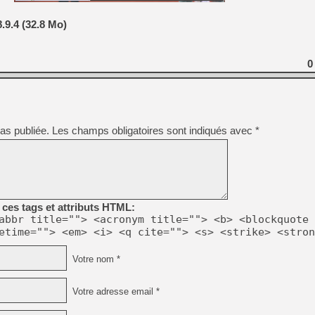
[GK] Moonlighter 2 : The En
[GK] Capcom relance Monste
.9.4 (32.8 Mo)
0
[GK] Le beat'em up The Walk
[GK] Endless Legend 2 : enf
as publiée.
Les champs obligatoires sont indiqués avec
*
[LS] [PS5] Le WebKit Userl
[GK] Oubliez Crazy Taxi, S
[LS] [Switch] NSZ 5.0.0 es
ces tags et attributs HTML:
abbr title=""> <acronym title=""> <b> <blockquote 
etime=""> <em> <i> <q cite=""> <s> <strike> <stron
Votre nom *
Votre adresse email *