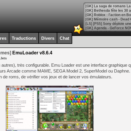
[GK] Bethesda fête les 30 
[GK] Roblox : l'action en B
[GK] Agenda - GeForce NOW
[GK] Devolver Digital en a 
ires
Traductions
Divers
Chat
[LS] [PS5] ps5-y2jb-autolo
temes]
EmuLoader v8.6.4
[GK] Pourquoi Marvel Tokon 
 Jets
[GK] Test : Restory : Chill
[GK] GTA 6 : Rockstar Games
 autres), très configurable. Emu Loader est une interface graphique qu
[GK] Hot Wheels Infinite Rus
ateurs Arcade comme MAME, SEGA Model 2, SuperModel ou Daphne.
[GK] Mémoire cash - Secret 
n de roms, de vérifier vos jeux et de lancer vos émulateurs.
[GK] Résultats Nintendo : 
[GK] Déjà des dégraissage
[GK] Minecraft et ses « Gra
[GK] Beast of Reincarnation
[GK] Ubisoft : fin de parti
[GK] Mémoire cash - Metroid
[GK] Dan Houser (GTA) défe
[GK] Comment EA Sports FC
[GK] Crimson Moon : un Dark
[GK] Isle of Reveries : le j