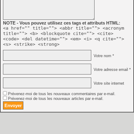
NOTE - Vous pouvez utilisez ces tags et attributs HTML:
<a href="" title=""> <abbr title=""> <acronym
title=""> <b> <blockquote cite=""> <cite>
<code> <del datetime=""> <em> <i> <q cite="">
<s> <strike> <strong>
Votre nom *
Votre adresse email *
Votre site internet
Prévenez-moi de tous les nouveaux commentaires par e-mail.
Prévenez-moi de tous les nouveaux articles par e-mail.