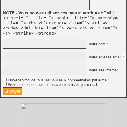
NOTE - Vous pouvez utilisez ces tags et attributs HTML:
<a href="" title=""> <abbr title=""> <acronym
title=""> <b> <blockquote cite=""> <cite>
<code> <del datetime=""> <em> <i> <q cite="">
<s> <strike> <strong>
Votre nom *
Votre adresse email *
Votre site internet
Prévenez-moi de tous les nouveaux commentaires par e-mail.
Prévenez-moi de tous les nouveaux articles par e-mail.