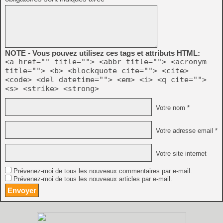
NOTE - Vous pouvez utilisez ces tags et attributs HTML:
<a href="" title=""> <abbr title=""> <acronym
title=""> <b> <blockquote cite=""> <cite>
<code> <del datetime=""> <em> <i> <q cite="">
<s> <strike> <strong>
Votre nom *
Votre adresse email *
Votre site internet
Prévenez-moi de tous les nouveaux commentaires par e-mail.
Prévenez-moi de tous les nouveaux articles par e-mail.