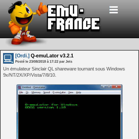
[Ordi.]
Q-emuLator v3.2.1
Posté le
23/08/2018
à
17:22
par Jets
Un émulateur Sinclair QL shareware tournant sous Windows
9x/NT/2X/XP/Vista/7/8/10.